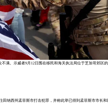
不满。示威者9月12日围在移民和海关执法局位于芝加哥郊区的
前往田纳西州孟菲斯市打击犯罪，并称此举已得到孟菲斯市市长和