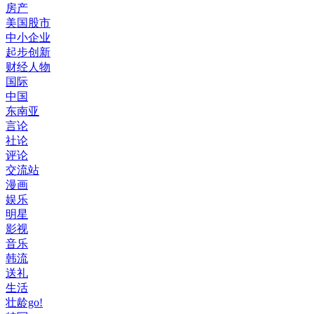
房产
美国股市
中小企业
起步创新
财经人物
国际
中国
东南亚
言论
社论
评论
交流站
漫画
娱乐
明星
影视
音乐
韩流
送礼
生活
壮龄go!