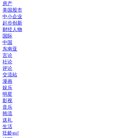
房产
美国股市
中小企业
起步创新
财经人物
国际
中国
东南亚
言论
社论
评论
交流站
漫画
娱乐
明星
影视
音乐
韩流
送礼
生活
壮龄go!