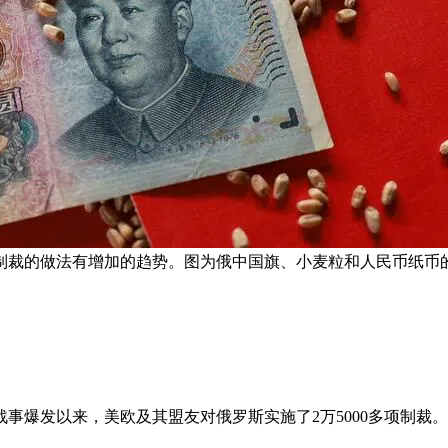
制裁的做法有增加的趋势。图为俄中国旗、小麦粒和人民币纸币的
乌战事爆发以来，美欧及其盟友对俄罗斯实施了2万5000多项制裁