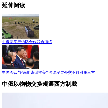
延伸阅读
中俄蒙举行边防合作联合演练
中国否认与俄朝“密谋抗美” 强调发展外交不针对第三方
中俄以物物交换规避西方制裁