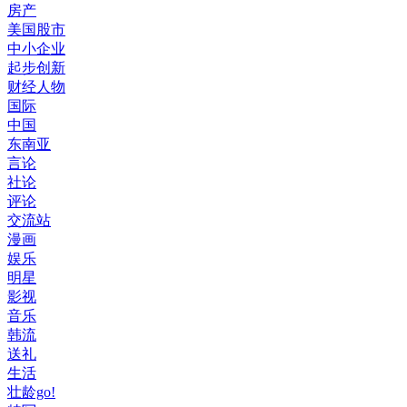
房产
美国股市
中小企业
起步创新
财经人物
国际
中国
东南亚
言论
社论
评论
交流站
漫画
娱乐
明星
影视
音乐
韩流
送礼
生活
壮龄go!