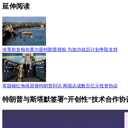
延伸阅读
传英前首相布莱尔获特朗普授权 为加沙战后计划争取支持
英国铺红地毯迎接特朗普到访 两国达成数百亿元投资协议
特朗普与斯塔默签署“开创性”技术合作协