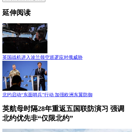
延伸阅读
英国战机进入波兰领空巡逻应对俄威胁
北约启动“东面哨兵”行动 加强欧洲东翼防御
英航母时隔28年重返五国联防演习 强调
北约优先非“仅限北约”