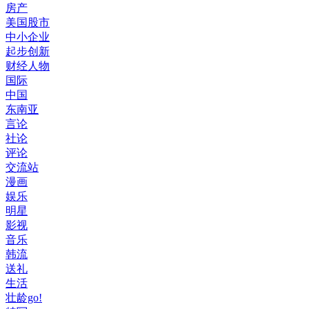
房产
美国股市
中小企业
起步创新
财经人物
国际
中国
东南亚
言论
社论
评论
交流站
漫画
娱乐
明星
影视
音乐
韩流
送礼
生活
壮龄go!