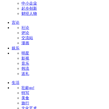
中小企业
起步创新
财经人物
言论
社论
评论
交流站
漫画
娱乐
明星
影视
音乐
韩流
送礼
生活
壮龄go!
特写
美食
旅行
文化艺术