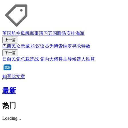
英国
航空母舰
军事演习
五国联防安排
海军
上一篇
巴西民众示威 抗议议员为博索纳罗寻求特赦
下一篇
日自民党总裁选战 党内大佬将主导候选人胜算
购买此文章
最新
热门
Loading...