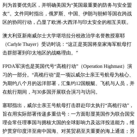
列为首要优先区，并明确美国为“英国最重要的防务与安全盟
友”。文件同时指出，俄罗斯、中国、伊朗与朝鲜等国在跨战
区的协同行动，凸显了欧洲-大西洋与印太安全的相互关联。
澳大利亚新南威尔士大学堪培拉分校政治学名誉教授塞耶
（Carlyle Thayer）受访时说：“这正是英国将皇家海军航母打
击群部署到印太地区的战略理由。”
FPDA军演也是英国代号“高桅行动”（Operation Highmast）演
习的一部分。“高桅行动”是一项以威尔士亲王号航母为核心、
为期约八个月的远洋部署，汇集约12国舰艇、飞机与人员，并
在航行期间，与30多国开展联合演习与访问。
塞耶指出，威尔士亲王号航母打击群赴印太执行“高桅行动”，
旨在用实际部署传递多重信号：一方面彰显英国作为联合国安
理会常任理事国与拥核大国的全球影响力及远洋投送能力，维
护贯穿印度洋至南中国海、对英贸易至关重要的海上通道；另