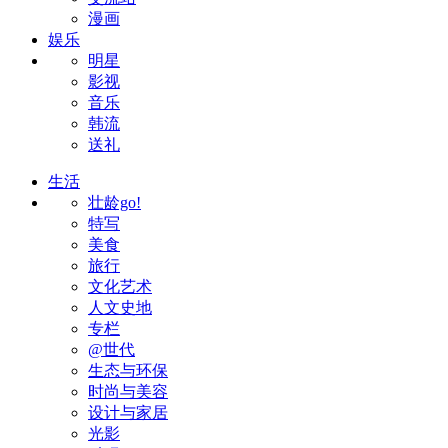
漫画
娱乐
明星
影视
音乐
韩流
送礼
生活
壮龄go!
特写
美食
旅行
文化艺术
人文史地
专栏
@世代
生态与环保
时尚与美容
设计与家居
光影