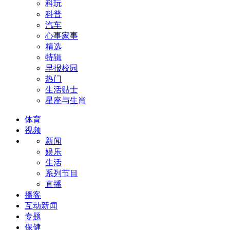
科玩
科普
汽车
心事家事
精选
特辑
早报校园
热门
生活贴士
星座与生肖
体育
视频
新闻
娱乐
生活
系列节目
直播
播客
互动新闻
专题
保健