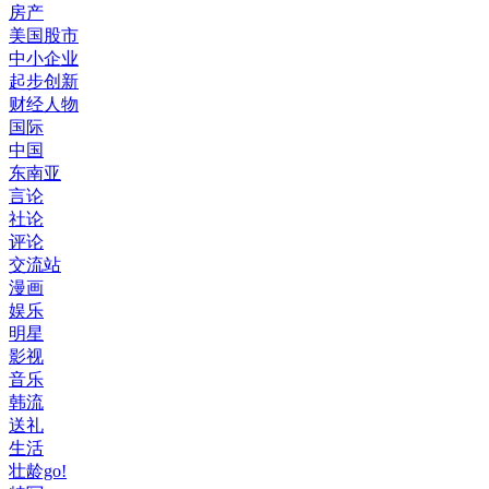
房产
美国股市
中小企业
起步创新
财经人物
国际
中国
东南亚
言论
社论
评论
交流站
漫画
娱乐
明星
影视
音乐
韩流
送礼
生活
壮龄go!