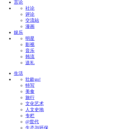
言论
社论
评论
交流站
漫画
娱乐
明星
影视
音乐
韩流
送礼
生活
壮龄go!
特写
美食
旅行
文化艺术
人文史地
专栏
@世代
生态与环保