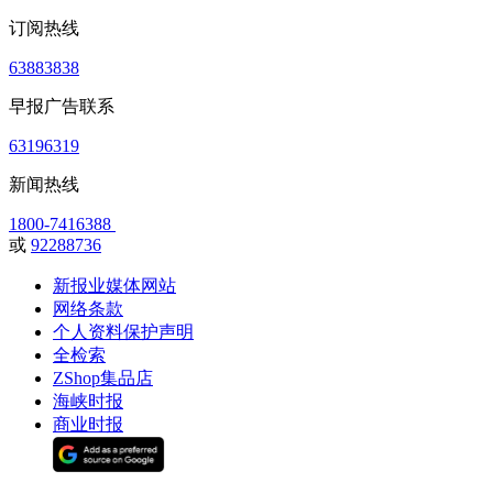
订阅热线
63883838
早报广告联系
63196319
新闻热线
1800-7416388
或
92288736
新报业媒体网站
网络条款
个人资料保护声明
全检索
ZShop集品店
海峡时报
商业时报