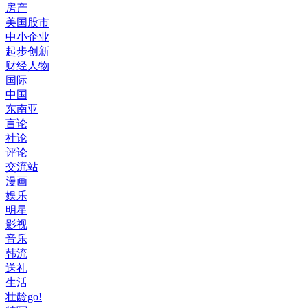
房产
美国股市
中小企业
起步创新
财经人物
国际
中国
东南亚
言论
社论
评论
交流站
漫画
娱乐
明星
影视
音乐
韩流
送礼
生活
壮龄go!