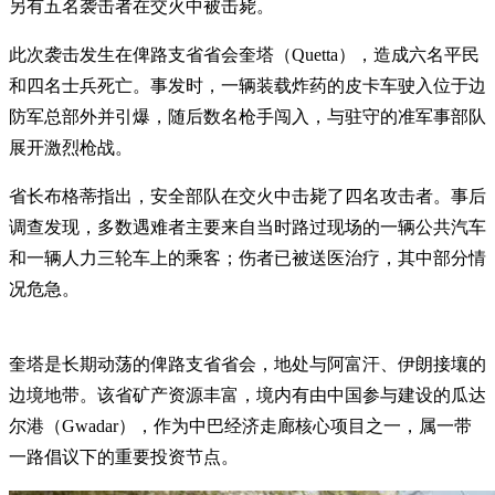
另有五名袭击者在交火中被击毙。
此次袭击发生在俾路支省省会奎塔（Quetta），造成六名平民
和四名士兵死亡。事发时，一辆装载炸药的皮卡车驶入位于边
防军总部外并引爆，随后数名枪手闯入，与驻守的准军事部队
展开激烈枪战。
省长布格蒂指出，安全部队在交火中击毙了四名攻击者。事后
调查发现，多数遇难者主要来自当时路过现场的一辆公共汽车
和一辆人力三轮车上的乘客；伤者已被送医治疗，其中部分情
况危急。
奎塔是长期动荡的俾路支省省会，地处与阿富汗、伊朗接壤的
边境地带。该省矿产资源丰富，境内有由中国参与建设的瓜达
尔港（Gwadar），作为中巴经济走廊核心项目之一，属一带
一路倡议下的重要投资节点。