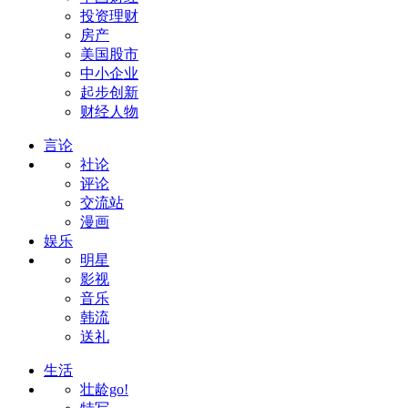
投资理财
房产
美国股市
中小企业
起步创新
财经人物
言论
社论
评论
交流站
漫画
娱乐
明星
影视
音乐
韩流
送礼
生活
壮龄go!