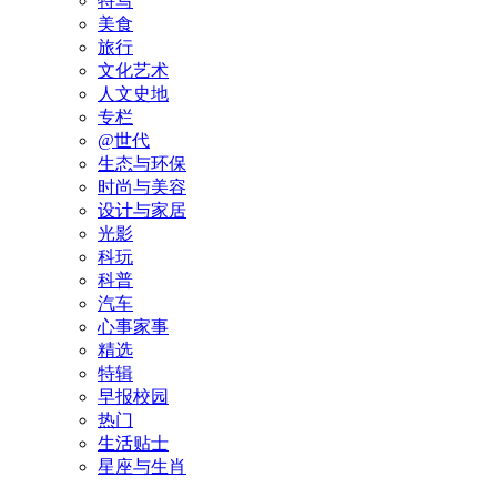
特写
美食
旅行
文化艺术
人文史地
专栏
@世代
生态与环保
时尚与美容
设计与家居
光影
科玩
科普
汽车
心事家事
精选
特辑
早报校园
热门
生活贴士
星座与生肖