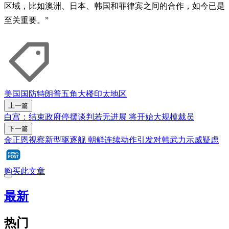
区域，比如澳洲、日本、韩国和菲律宾之间的合作，如今已是
至关重要。”
美国
国防
特朗普
五角大楼
印太地区
上一篇
白宫：结束政府停摆谈判若无进展 将开始大规模裁员
下一篇
金正恩视察新型驱逐舰 朝鲜连续动作引发对韩武力示威疑虑
购买此文章
最新
热门