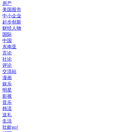
房产
美国股市
中小企业
起步创新
财经人物
国际
中国
东南亚
言论
社论
评论
交流站
漫画
娱乐
明星
影视
音乐
韩流
送礼
生活
壮龄go!