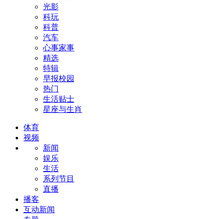
光影
科玩
科普
汽车
心事家事
精选
特辑
早报校园
热门
生活贴士
星座与生肖
体育
视频
新闻
娱乐
生活
系列节目
直播
播客
互动新闻