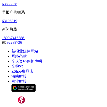
63883838
早报广告联系
63196319
新闻热线
1800-7416388
或
92288736
新报业媒体网站
网络条款
个人资料保护声明
全检索
ZShop集品店
海峡时报
商业时报