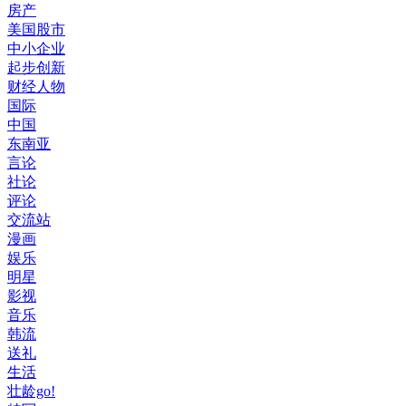
房产
美国股市
中小企业
起步创新
财经人物
国际
中国
东南亚
言论
社论
评论
交流站
漫画
娱乐
明星
影视
音乐
韩流
送礼
生活
壮龄go!