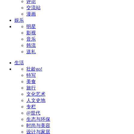
评论
交流站
漫画
娱乐
明星
影视
音乐
韩流
送礼
生活
壮龄go!
特写
美食
旅行
文化艺术
人文史地
专栏
@世代
生态与环保
时尚与美容
设计与家居