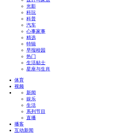
光影
科玩
科普
汽车
心事家事
精选
特辑
早报校园
热门
生活贴士
星座与生肖
体育
视频
新闻
娱乐
生活
系列节目
直播
播客
互动新闻