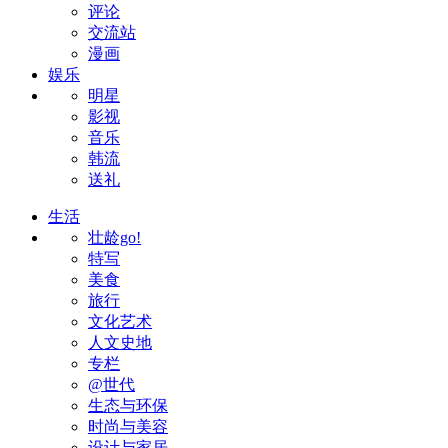
评论
交流站
漫画
娱乐
明星
影视
音乐
韩流
送礼
生活
壮龄go!
特写
美食
旅行
文化艺术
人文史地
专栏
@世代
生态与环保
时尚与美容
设计与家居