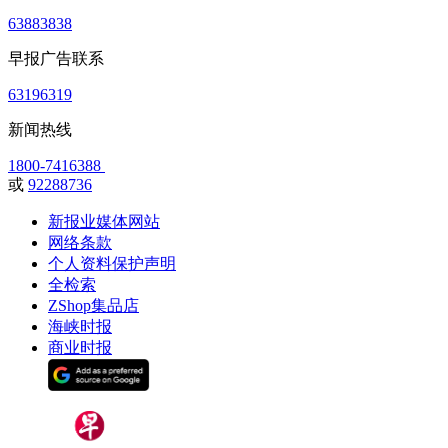
63883838
早报广告联系
63196319
新闻热线
1800-7416388
或
92288736
新报业媒体网站
网络条款
个人资料保护声明
全检索
ZShop集品店
海峡时报
商业时报