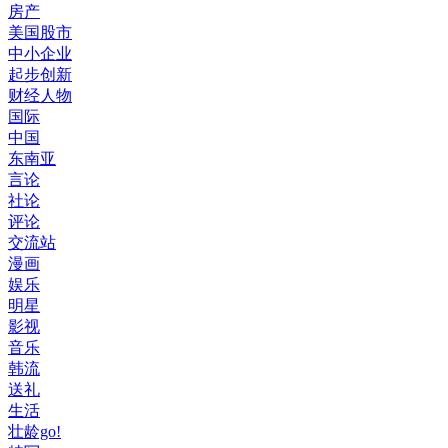
房产
美国股市
中小企业
起步创新
财经人物
国际
中国
东南亚
言论
社论
评论
交流站
漫画
娱乐
明星
影视
音乐
韩流
送礼
生活
壮龄go!