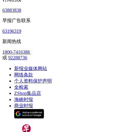
63883838
早报广告联系
63196319
新闻热线
1800-7416388
或
92288736
新报业媒体网站
网络条款
个人资料保护声明
全检索
ZShop集品店
海峡时报
商业时报