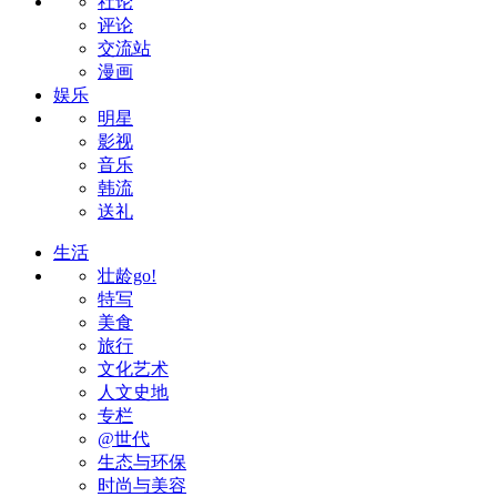
社论
评论
交流站
漫画
娱乐
明星
影视
音乐
韩流
送礼
生活
壮龄go!
特写
美食
旅行
文化艺术
人文史地
专栏
@世代
生态与环保
时尚与美容