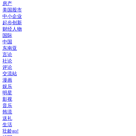
房产
美国股市
中小企业
起步创新
财经人物
国际
中国
东南亚
言论
社论
评论
交流站
漫画
娱乐
明星
影视
音乐
韩流
送礼
生活
壮龄go!