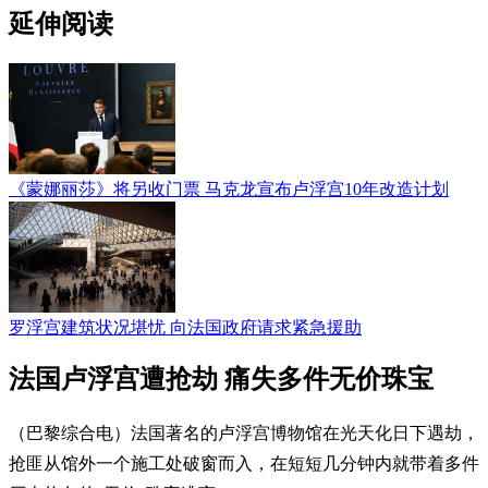
延伸阅读
《蒙娜丽莎》将另收门票 马克龙宣布卢浮宫10年改造计划
罗浮宫建筑状况堪忧 向法国政府请求紧急援助
法国卢浮宫遭抢劫 痛失多件无价珠宝
（巴黎综合电）法国著名的卢浮宫博物馆在光天化日下遇劫，
抢匪从馆外一个施工处破窗而入，在短短几分钟内就带着多件