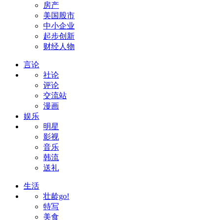
房产
美国股市
中小企业
起步创新
财经人物
言论
社论
评论
交流站
漫画
娱乐
明星
影视
音乐
韩流
送礼
生活
壮龄go!
特写
美食