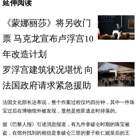
延伸阅读
《蒙娜丽莎》将另收门
票 马克龙宣布卢浮宫10
年改造计划
罗浮宫建筑状况堪忧 向
法国政府请求紧急援助
法国文化部长达蒂说，整个作案过程仅约四分钟，其中一件珠
宝过后在博物馆外被发现，显然是抢匪逃走时掉落的。
据《巴黎人报》引述消息报道，有九件拿破仑时期的珠宝被
盗，在馆外找到的相信是拿破仑三世的妻子欧仁妮皇后的王