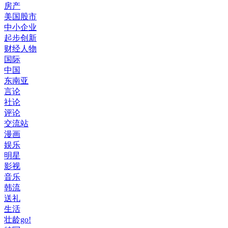
房产
美国股市
中小企业
起步创新
财经人物
国际
中国
东南亚
言论
社论
评论
交流站
漫画
娱乐
明星
影视
音乐
韩流
送礼
生活
壮龄go!