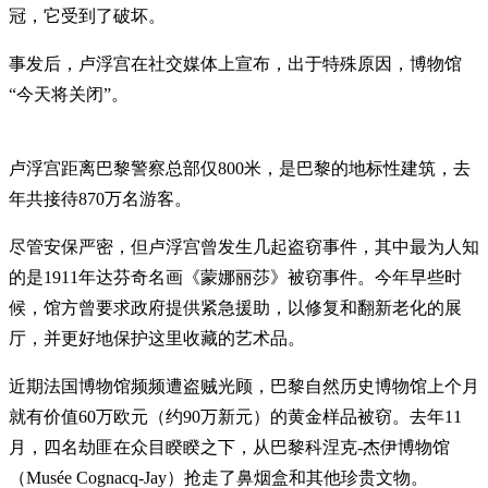
冠，它受到了破坏。
事发后，卢浮宫在社交媒体上宣布，出于特殊原因，博物馆
“今天将关闭”。
卢浮宫距离巴黎警察总部仅800米，是巴黎的地标性建筑，去
年共接待870万名游客。
尽管安保严密，但卢浮宫曾发生几起盗窃事件，其中最为人知
的是1911年达芬奇名画《蒙娜丽莎》被窃事件。今年早些时
候，馆方曾要求政府提供紧急援助，以修复和翻新老化的展
厅，并更好地保护这里收藏的艺术品。
近期法国博物馆频频遭盗贼光顾，巴黎自然历史博物馆上个月
就有价值60万欧元（约90万新元）的黄金样品被窃。去年11
月，四名劫匪在众目睽睽之下，从巴黎科涅克-杰伊博物馆
（Musée Cognacq-Jay）抢走了鼻烟盒和其他珍贵文物。