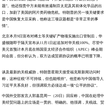
题”。他还指责中方未能有效遏制芬太尼及其前体化学品的出
口，加剧了美国的阿片类药物危机。特朗普的另一项关键要求
是中国恢复大豆采购，他称这三项议题都是“非常正常的事
情”。
北京本月9日宣布对稀土等关键矿产物项实施出口管制后，华
盛顿随即于隔天宣布从11月1日起追加对华关税100%。尽管中
美元首预计本月底在韩国亚太经济合作组织（APEC）峰会期
间会面，但分析认为，双方达成贸易协议的概率已明显下降。
谈及最新的关税威胁，特朗普星期天接受福克斯新闻访问时
称，这种征税“不可持续，但也能维持”。他坚称与中国领导人
习近平关系良好，但强调双方必须达成一项“公平的协议”。
中国外交部发言人郭嘉昆周一（20日）回应称，中国在处理中
美经贸问题上的立场是一贯的、明确的。他强调，关税战、贸