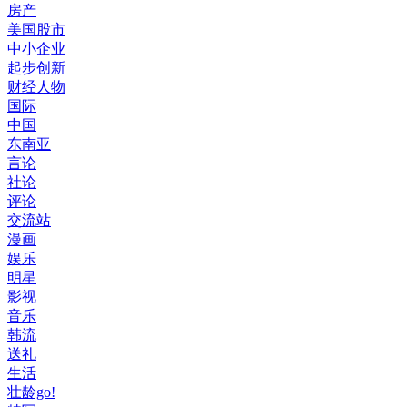
房产
美国股市
中小企业
起步创新
财经人物
国际
中国
东南亚
言论
社论
评论
交流站
漫画
娱乐
明星
影视
音乐
韩流
送礼
生活
壮龄go!