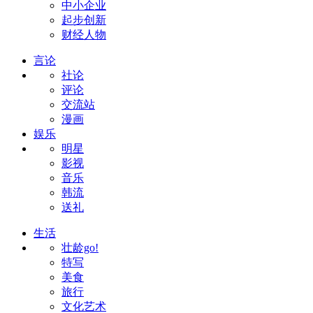
中小企业
起步创新
财经人物
言论
社论
评论
交流站
漫画
娱乐
明星
影视
音乐
韩流
送礼
生活
壮龄go!
特写
美食
旅行
文化艺术