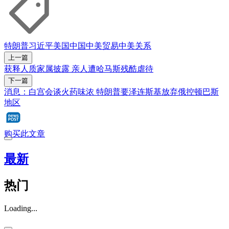
特朗普
习近平
美国
中国
中美贸易
中美关系
上一篇
获释人质家属披露 亲人遭哈马斯残酷虐待
下一篇
消息：白宫会谈火药味浓 特朗普要泽连斯基放弃俄控顿巴斯
地区
购买此文章
最新
热门
Loading...