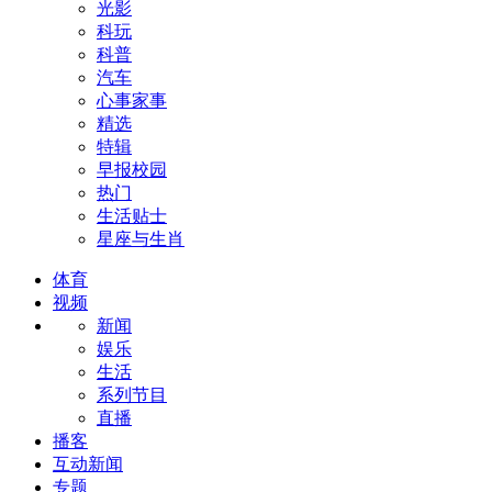
光影
科玩
科普
汽车
心事家事
精选
特辑
早报校园
热门
生活贴士
星座与生肖
体育
视频
新闻
娱乐
生活
系列节目
直播
播客
互动新闻
专题