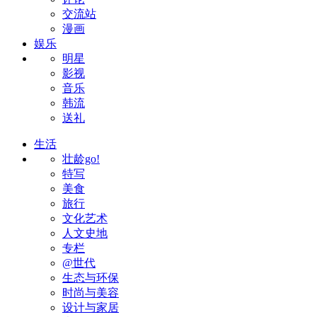
交流站
漫画
娱乐
明星
影视
音乐
韩流
送礼
生活
壮龄go!
特写
美食
旅行
文化艺术
人文史地
专栏
@世代
生态与环保
时尚与美容
设计与家居