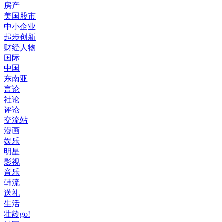
房产
美国股市
中小企业
起步创新
财经人物
国际
中国
东南亚
言论
社论
评论
交流站
漫画
娱乐
明星
影视
音乐
韩流
送礼
生活
壮龄go!