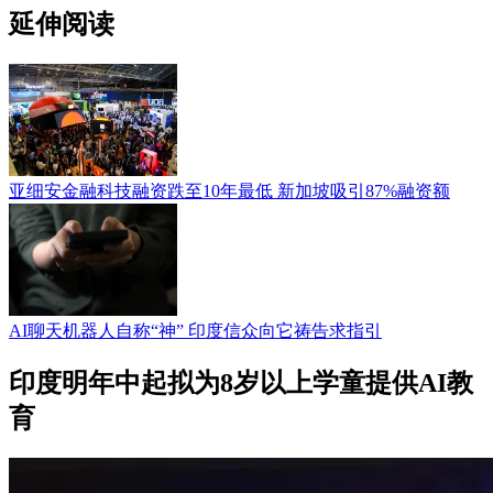
延伸阅读
亚细安金融科技融资跌至10年最低 新加坡吸引87%融资额
AI聊天机器人自称“神” 印度信众向它祷告求指引
印度明年中起拟为8岁以上学童提供AI教
育