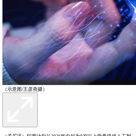
（示意图/王彦燕摄）