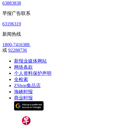
63883838
早报广告联系
63196319
新闻热线
1800-7416388
或
92288736
新报业媒体网站
网络条款
个人资料保护声明
全检索
ZShop集品店
海峡时报
商业时报