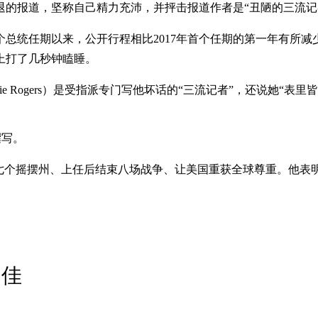
的报道，坚称自己精力充沛，并抨击报道作者是“丑陋的三流记
二个总统任期以来，公开行程相比2017年首个任期的第一年有所
上打了几秒钟瞌睡。
 Rogers）是受指派专门写他坏话的“三流记者”，还说她“表里皆
撰写。
七个摇摆州、上任后结束八场战争、让美国重获全球尊重。他表明
不佳