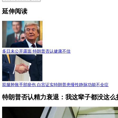
延伸阅读
多日未公开露面 特朗普否认健康不佳
双腿肿胀手部瘀伤 白宫证实特朗普患慢性静脉功能不全症
特朗普否认精力衰退：我这辈子都没这么