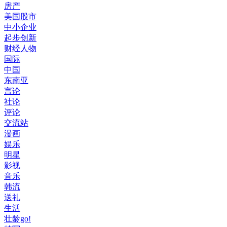
房产
美国股市
中小企业
起步创新
财经人物
国际
中国
东南亚
言论
社论
评论
交流站
漫画
娱乐
明星
影视
音乐
韩流
送礼
生活
壮龄go!