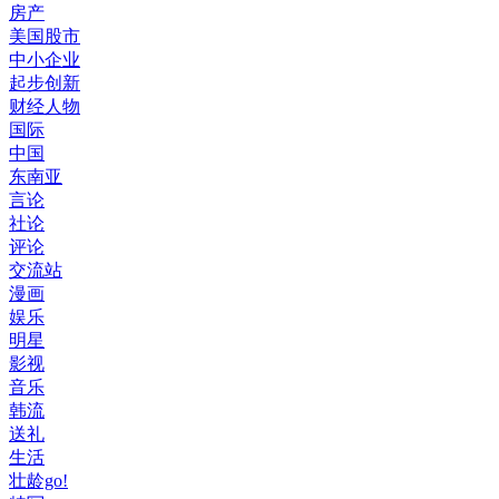
房产
美国股市
中小企业
起步创新
财经人物
国际
中国
东南亚
言论
社论
评论
交流站
漫画
娱乐
明星
影视
音乐
韩流
送礼
生活
壮龄go!