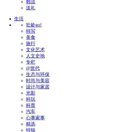
韩流
送礼
生活
壮龄go!
特写
美食
旅行
文化艺术
人文史地
专栏
@世代
生态与环保
时尚与美容
设计与家居
光影
科玩
科普
汽车
心事家事
精选
特辑