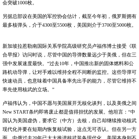
会突破1000枚。
另据总部设在美国的军控协会估计，截至今年初，俄罗斯拥有
最多核弹头，介于4300至5500枚，美国则介于3700至5000枚。
新加坡拉惹勒南国际关系学院高级研究员卢福伟博士接受《联
合早报》访问时说，尽管中国的导弹数量远少于美俄，但在三
强中发展速度最快。“过去10年，中国推出新的固体燃料和公
路机动导弹，让对手难以维持全程不间断的监控。这些导弹可
快速动员，也意味着中国具备率先出手的能力，尽管它维持不
率先使用核武的立场。”
卢福伟认为，中国不愿与美国展开无核化谈判，以及美俄之间
New START条约即将废止都是值得担忧的发展。他坦言：“中
国认为美国虚伪，要求它（中方）去核，自己却继续推动核武
现代化并要在短期内恢复核试验，这点无可否认。但在另一方
面，中俄过去20年已大大推进核武装备现代化，美国本身则不