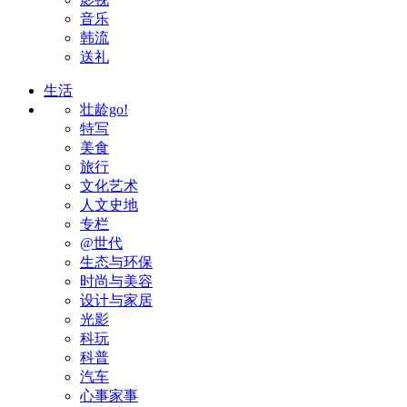
音乐
韩流
送礼
生活
壮龄go!
特写
美食
旅行
文化艺术
人文史地
专栏
@世代
生态与环保
时尚与美容
设计与家居
光影
科玩
科普
汽车
心事家事