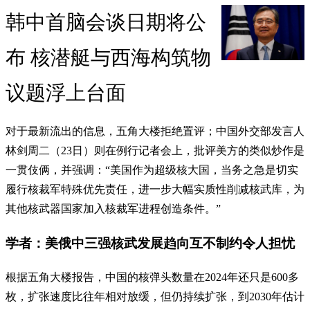
韩中首脑会谈日期将公
布 核潜艇与西海构筑物
议题浮上台面
对于最新流出的信息，五角大楼拒绝置评；中国外交部发言人
林剑周二（23日）则在例行记者会上，批评美方的类似炒作是
一贯伎俩，并强调：“美国作为超级核大国，当务之急是切实
履行核裁军特殊优先责任，进一步大幅实质性削减核武库，为
其他核武器国家加入核裁军进程创造条件。”
学者：美俄中三强核武发展趋向互不制约令人担忧
根据五角大楼报告，中国的核弹头数量在2024年还只是600多
枚，扩张速度比往年相对放缓，但仍持续扩张，到2030年估计