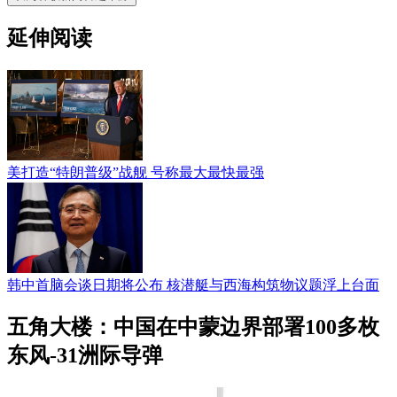
延伸阅读
美打造“特朗普级”战舰 号称最大最快最强
韩中首脑会谈日期将公布 核潜艇与西海构筑物议题浮上台面
五角大楼：中国在中蒙边界部署100多枚
东风-31洲际导弹