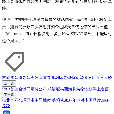
终止美俄条约符合美国利益，避免华府受到与莫斯科的协议牵
绊。
他说：“中国是全球发展最快的核武国家，每年打造100枚新弹
头，拥有的洲际导弹发射井如今已比美国仍运作的民兵三型
（Minuteman III）长程发射井多。New START条约并不能应付
这个局面。”
核武器
弹道导弹
洲际弹道导弹
洲际导弹
特朗普
俄罗斯
五角大楼
上一篇
韩中首脑会谈日期将公布 核潜艇与西海构筑物议题浮上台面
下一篇
指北京不合理寻求主导地位 美拟从2027年中对中国晶片加征
关税