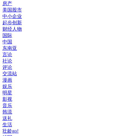
房产
美国股市
中小企业
起步创新
财经人物
国际
中国
东南亚
言论
社论
评论
交流站
漫画
娱乐
明星
影视
音乐
韩流
送礼
生活
壮龄go!