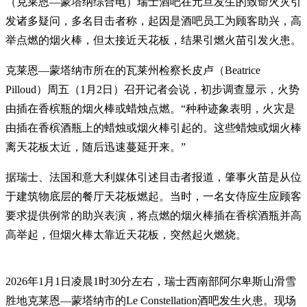
（克莱恩—蒙塔纳综合电）瑞士酒吧在元旦发生的致命火灾引
发诸多疑问，多名目击者称，起因是酒吧员工为顾客助兴，高
举点燃的烟火棒，但太接近天花板，结果引燃火苗引发火患。
克莱恩—蒙塔纳市所在的瓦莱州检察长皮卢（Beatrice
Pilloud）周五（1月2日）召开记者会说，初步调查显示，火势
由插在香槟瓶的烟火棒或蜡烛点燃。“种种迹象表明，火灾是
由插在香槟酒瓶上的蜡烛或烟火棒引起的。这些蜡烛或烟火棒
离天花板太近，随后迅速蔓延开来。”
据瑞士、法国和意大利媒体引述目击者报道，肇事火苗是从位
于建筑物底层的餐厅天花板燃起。当时，一名女侍应生应顾客
要求提供例常的助兴表演，将点燃的烟火棒插在香槟酒瓶并高
高举起，但烟火棒太靠近天花板，突然起火燃烧。
2026年1月1日凌晨1时30分左右，瑞士西南部阿尔卑斯山滑雪
胜地克莱恩—蒙塔纳市的Le Constellation酒吧发生火患。现场