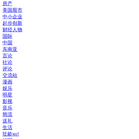
房产
美国股市
中小企业
起步创新
财经人物
国际
中国
东南亚
言论
社论
评论
交流站
漫画
娱乐
明星
影视
音乐
韩流
送礼
生活
壮龄go!