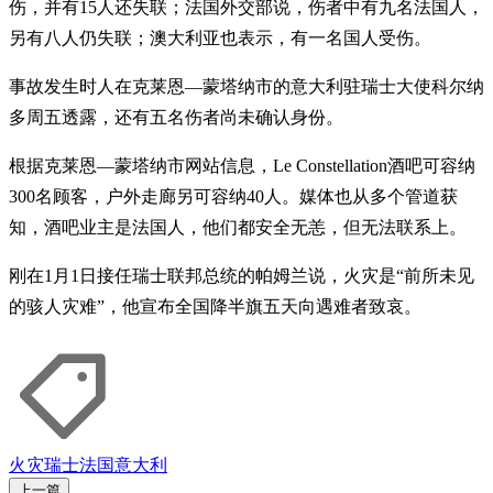
伤，并有15人还失联；法国外交部说，伤者中有九名法国人，
另有八人仍失联；澳大利亚也表示，有一名国人受伤。
事故发生时人在克莱恩—蒙塔纳市的意大利驻瑞士大使科尔纳
多周五透露，还有五名伤者尚未确认身份。
根据克莱恩—蒙塔纳市网站信息，Le Constellation酒吧可容纳
300名顾客，户外走廊另可容纳40人。媒体也从多个管道获
知，酒吧业主是法国人，他们都安全无恙，但无法联系上。
刚在1月1日接任瑞士联邦总统的帕姆兰说，火灾是“前所未见
的骇人灾难”，他宣布全国降半旗五天向遇难者致哀。
火灾
瑞士
法国
意大利
上一篇