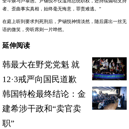
全斗焕与卢泰愚。尹锡悦不仅滥用总统职权，还持续煽动支持
者、歪曲事实真相，始终毫无悔意，罪责难逃。”
在庭上听到要求判死刑后，尹锡悦神情淡然，随后露出一丝无
语的微笑，旁听席则一片哗然。
延伸阅读
韩最大在野党党魁 就
12·3戒严向国民道歉
韩国特检最终结论：金
建希涉干政和“卖官卖
职”