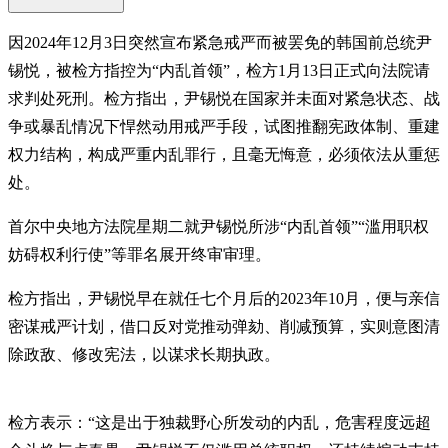
因2024年12月3日突然宣布紧急戒严而被罢免的韩国前总统尹
锡悦，被检方指控为“内乱首领”，检方1月13日正式向法院请
求判处死刑。检方指出，尹锡悦在国家并未面对紧急状态、战
争或暴乱情况下悍然动用戒严手段，试图推翻宪政体制、重建
权力结构，构成严重内乱罪行，且毫无悔意，必须依法从重惩
处。
首尔中央地方法院星期二就尹锡悦所涉“内乱首领”“滥用职权
妨碍权利行使”等罪名展开终审审理。
检方指出，尹锡悦早在就任七个月后的2023年10月，便与亲信
密谋戒严计划，借口反对党推动弹劾、削减预算，实则意图清
除政敌、修改宪法，以谋求长期执政。
检方表示：“这是出于独裁野心所发动的内乱，危害程度远超