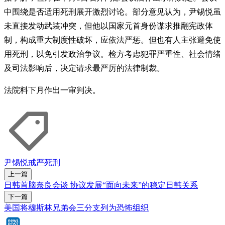
中围绕是否适用死刑展开激烈讨论。部分意见认为，尹锡悦虽
未直接发动武装冲突，但他以国家元首身份谋求推翻宪政体
制，构成重大制度性破坏，应依法严惩。但也有人主张避免使
用死刑，以免引发政治争议。检方考虑犯罪严重性、社会情绪
及司法影响后，决定请求最严厉的法律制裁。
法院料下月作出一审判决。
尹锡悦
戒严
死刑
上一篇
日韩首脑奈良会谈 协议发展“面向未来”的稳定日韩关系
下一篇
美国将穆斯林兄弟会三分支列为恐怖组织