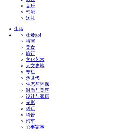
音乐
韩流
送礼
生活
壮龄go!
特写
美食
旅行
文化艺术
人文史地
专栏
@世代
生态与环保
时尚与美容
设计与家居
光影
科玩
科普
汽车
心事家事