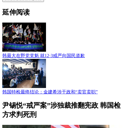
延伸阅读
韩最大在野党党魁 就12·3戒严向国民道歉
韩国特检最终结论：金建希涉干政和“卖官卖职”
尹锡悦“戒严案”涉独裁推翻宪政 韩国检
方求判死刑