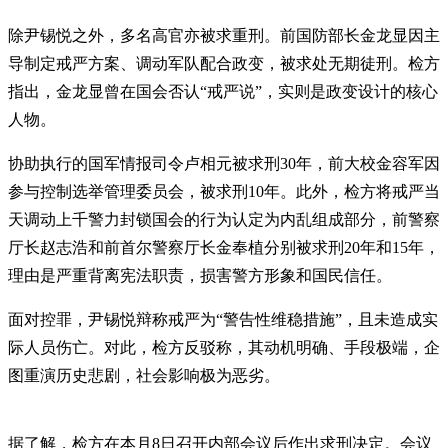
除尹锡悦之外，多名高官亦被求重刑。前国防部长金龙显因主
导制定戒严方案、调动军队配合政变，被求处无期徒刑。检方
指出，金龙显曾在国会否认“戒严说”，实则是政变设计的核心
人物。
协助执行的国军情报司令卢相元被求刑30年，前大校金容军因
参与控制选举管理委员会，被求刑10年。此外，检方将戒严当
天调动上千警力封锁国会的行为认定为内乱组成部分，前警察
厅长赵志浩和前首尔警察厅长金奉植分别被求刑20年和15年，
理由是严重背离宪法职责，损害警方形象和国民信任。
面对控罪，尹锡悦辩称戒严为“警告性维稳措施”，且未造成实
际人员伤亡。对此，检方反驳称，其动机明确、手段极端，企
图重演历史悲剧，社会影响极为恶劣。
据了解，检方在本月8日召开内部会议后作出求刑决定。会议