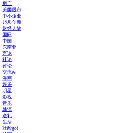
房产
美国股市
中小企业
起步创新
财经人物
国际
中国
东南亚
言论
社论
评论
交流站
漫画
娱乐
明星
影视
音乐
韩流
送礼
生活
壮龄go!