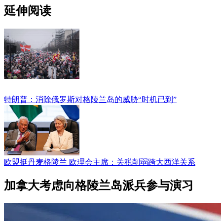
延伸阅读
特朗普：消除俄罗斯对格陵兰岛的威胁“时机已到”
欧盟挺丹麦格陵兰 欧理会主席：关税削弱跨大西洋关系
加拿大考虑向格陵兰岛派兵参与演习