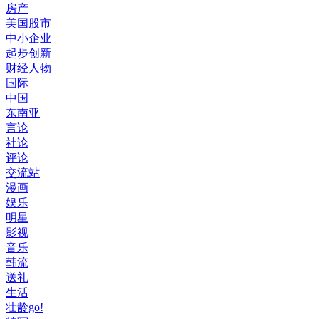
房产
美国股市
中小企业
起步创新
财经人物
国际
中国
东南亚
言论
社论
评论
交流站
漫画
娱乐
明星
影视
音乐
韩流
送礼
生活
壮龄go!