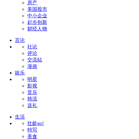
房产
美国股市
中小企业
起步创新
财经人物
言论
社论
评论
交流站
漫画
娱乐
明星
影视
音乐
韩流
送礼
生活
壮龄go!
特写
美食