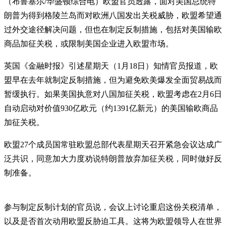
（布鲁塞尔/华盛顿综合电）欧盟官员透露，面对美国总统特
朗普为得到格陵兰岛而对欧洲八国发出关税威胁，欧盟希望通
过外交途径解决问题，但也在制定反制措施，包括对美国输欧
商品加征关税，或限制美国企业进入欧盟市场。
英国《金融时报》引述星期天（1月18日）知情官员报道，欧
盟早在去年就制定反制措施，但为避免欧美爆发全面贸易战而
暂缓执行。如果美国执意对八国加征关税，欧盟考虑在2月6日
自动启动对价值930亿欧元（约1391亿新元）的美国输欧商品
加征关税。
欧盟27个成员国常驻欧盟总部代表星期天召开紧急会议达成广
泛共识，同意加大力度劝说特朗普放弃加征关税，同时做好反
制准备。
参与制定反制计划的官员说，会议上讨论重启这份关税清单，
以及是否首次动用欧盟反胁迫工具。这将为欧盟领导人在世界