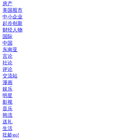
房产
美国股市
中小企业
起步创新
财经人物
国际
中国
东南亚
言论
社论
评论
交流站
漫画
娱乐
明星
影视
音乐
韩流
送礼
生活
壮龄go!