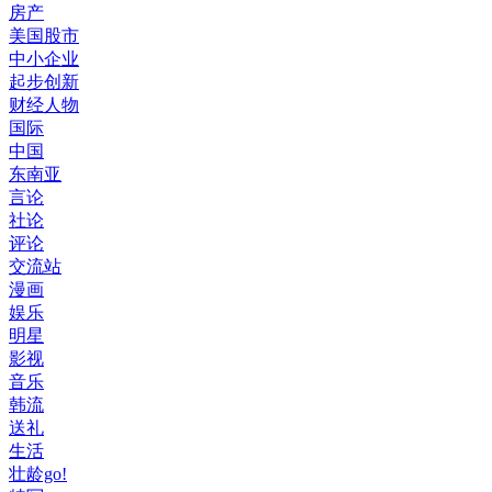
房产
美国股市
中小企业
起步创新
财经人物
国际
中国
东南亚
言论
社论
评论
交流站
漫画
娱乐
明星
影视
音乐
韩流
送礼
生活
壮龄go!