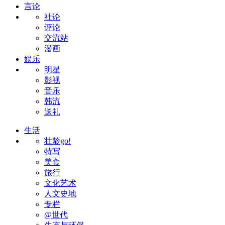
言论
社论
评论
交流站
漫画
娱乐
明星
影视
音乐
韩流
送礼
生活
壮龄go!
特写
美食
旅行
文化艺术
人文史地
专栏
@世代