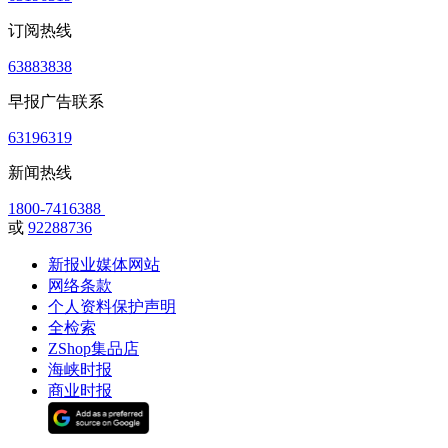
订阅热线
63883838
早报广告联系
63196319
新闻热线
1800-7416388
或
92288736
新报业媒体网站
网络条款
个人资料保护声明
全检索
ZShop集品店
海峡时报
商业时报