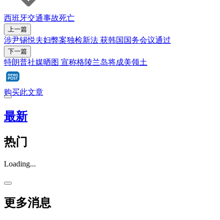
西班牙
交通事故
死亡
上一篇
涉尹锡悦夫妇弊案独检新法 获韩国国务会议通过
下一篇
特朗普社媒晒图 宣称格陵兰岛将成美领土
购买此文章
最新
热门
Loading...
更多消息