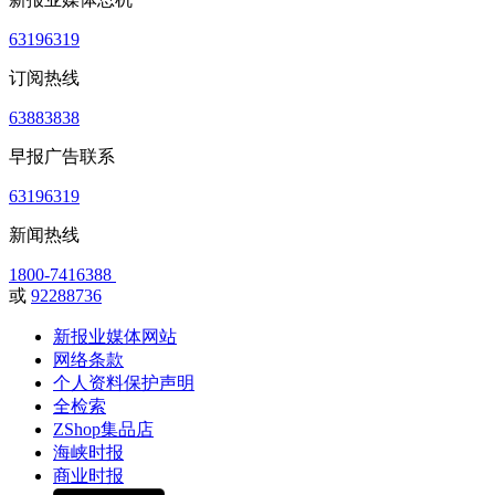
63196319
订阅热线
63883838
早报广告联系
63196319
新闻热线
1800-7416388
或
92288736
新报业媒体网站
网络条款
个人资料保护声明
全检索
ZShop集品店
海峡时报
商业时报