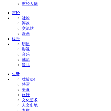
财经人物
言论
社论
评论
交流站
漫画
娱乐
明星
影视
音乐
韩流
送礼
生活
壮龄go!
特写
美食
旅行
文化艺术
人文史地
专栏