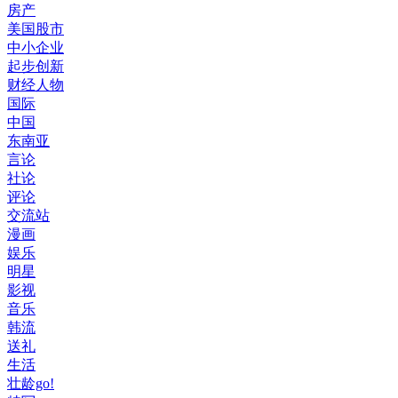
房产
美国股市
中小企业
起步创新
财经人物
国际
中国
东南亚
言论
社论
评论
交流站
漫画
娱乐
明星
影视
音乐
韩流
送礼
生活
壮龄go!