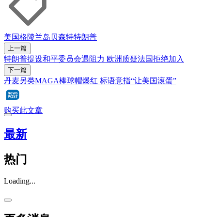
美国
格陵兰岛
贝森特
特朗普
上一篇
特朗普提设和平委员会遇阻力 欧洲质疑法国拒绝加入
下一篇
丹麦另类MAGA棒球帽爆红 标语意指“让美国滚蛋”
购买此文章
最新
热门
Loading...