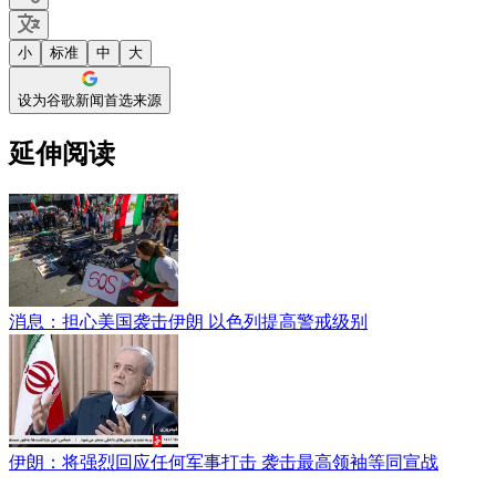
小
标准
中
大
设为谷歌新闻首选来源
延伸阅读
消息：担心美国袭击伊朗 以色列提高警戒级别
伊朗：将强烈回应任何军事打击 袭击最高领袖等同宣战