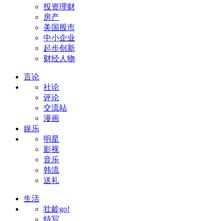
投资理财
房产
美国股市
中小企业
起步创新
财经人物
言论
社论
评论
交流站
漫画
娱乐
明星
影视
音乐
韩流
送礼
生活
壮龄go!
特写