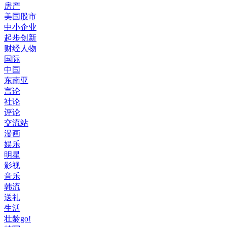
房产
美国股市
中小企业
起步创新
财经人物
国际
中国
东南亚
言论
社论
评论
交流站
漫画
娱乐
明星
影视
音乐
韩流
送礼
生活
壮龄go!