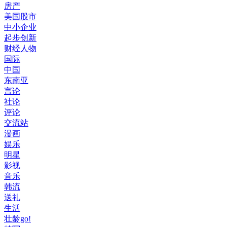
房产
美国股市
中小企业
起步创新
财经人物
国际
中国
东南亚
言论
社论
评论
交流站
漫画
娱乐
明星
影视
音乐
韩流
送礼
生活
壮龄go!