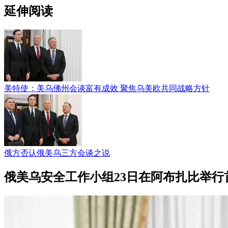
延伸阅读
美特使：美乌佛州会谈富有成效 聚焦乌美欧共同战略方针
俄方否认俄美乌三方会谈之说
俄美乌安全工作小组23日在阿布扎比举行