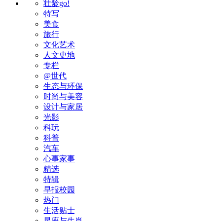
壮龄go!
特写
美食
旅行
文化艺术
人文史地
专栏
@世代
生态与环保
时尚与美容
设计与家居
光影
科玩
科普
汽车
心事家事
精选
特辑
早报校园
热门
生活贴士
星座与生肖