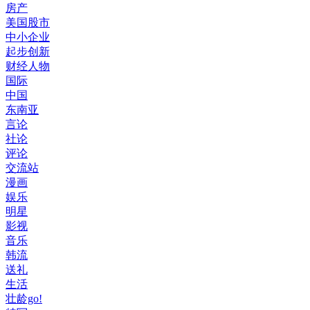
房产
美国股市
中小企业
起步创新
财经人物
国际
中国
东南亚
言论
社论
评论
交流站
漫画
娱乐
明星
影视
音乐
韩流
送礼
生活
壮龄go!