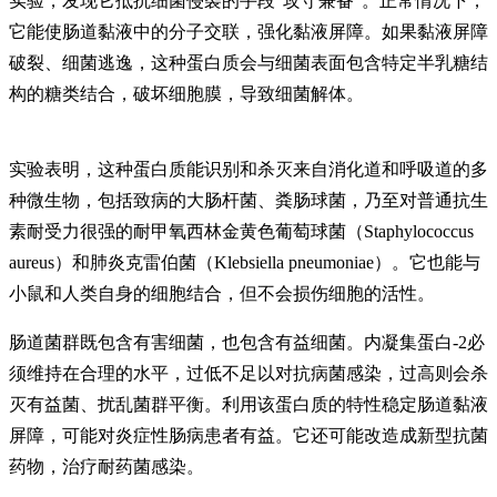
实验，发现它抵抗细菌侵袭的手段“攻守兼备”。正常情况下，
它能使肠道黏液中的分子交联，强化黏液屏障。如果黏液屏障
破裂、细菌逃逸，这种蛋白质会与细菌表面包含特定半乳糖结
构的糖类结合，破坏细胞膜，导致细菌解体。
实验表明，这种蛋白质能识别和杀灭来自消化道和呼吸道的多
种微生物，包括致病的大肠杆菌、粪肠球菌，乃至对普通抗生
素耐受力很强的耐甲氧西林金黄色葡萄球菌（Staphylococcus
aureus）和肺炎克雷伯菌（Klebsiella pneumoniae）。它也能与
小鼠和人类自身的细胞结合，但不会损伤细胞的活性。
肠道菌群既包含有害细菌，也包含有益细菌。内凝集蛋白-2必
须维持在合理的水平，过低不足以对抗病菌感染，过高则会杀
灭有益菌、扰乱菌群平衡。利用该蛋白质的特性稳定肠道黏液
屏障，可能对炎症性肠病患者有益。它还可能改造成新型抗菌
药物，治疗耐药菌感染。