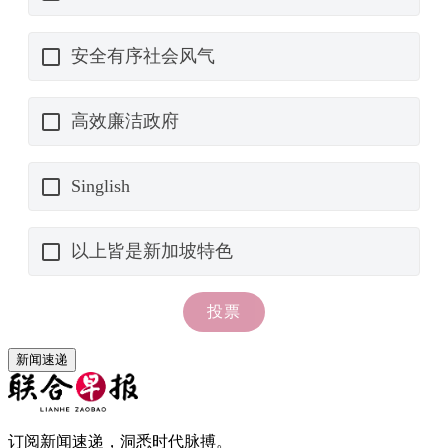
新闻速递
订阅新闻速递，洞悉时代脉搏。