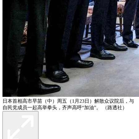
日本首相高市早苗（中）周五（1月23日）解散众议院后，与
自民党成员一起高举拳头，齐声高呼“加油”。 （路透社）