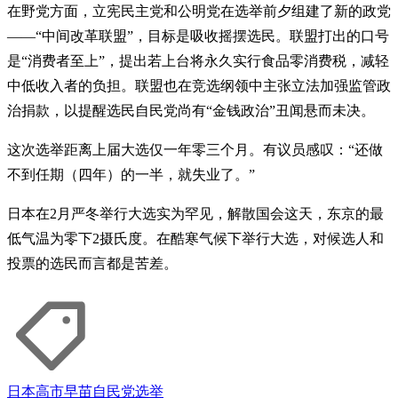
在野党方面，立宪民主党和公明党在选举前夕组建了新的政党
——“中间改革联盟”，目标是吸收摇摆选民。联盟打出的口号
是“消费者至上”，提出若上台将永久实行食品零消费税，减轻
中低收入者的负担。联盟也在竞选纲领中主张立法加强监管政
治捐款，以提醒选民自民党尚有“金钱政治”丑闻悬而未决。
这次选举距离上届大选仅一年零三个月。有议员感叹：“还做
不到任期（四年）的一半，就失业了。”
日本在2月严冬举行大选实为罕见，解散国会这天，东京的最
低气温为零下2摄氏度。在酷寒气候下举行大选，对候选人和
投票的选民而言都是苦差。
日本
高市早苗
自民党
选举