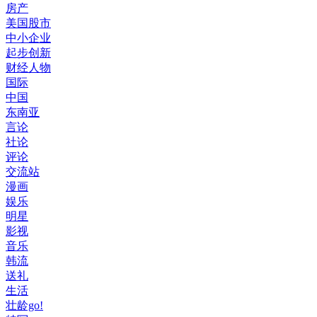
房产
美国股市
中小企业
起步创新
财经人物
国际
中国
东南亚
言论
社论
评论
交流站
漫画
娱乐
明星
影视
音乐
韩流
送礼
生活
壮龄go!