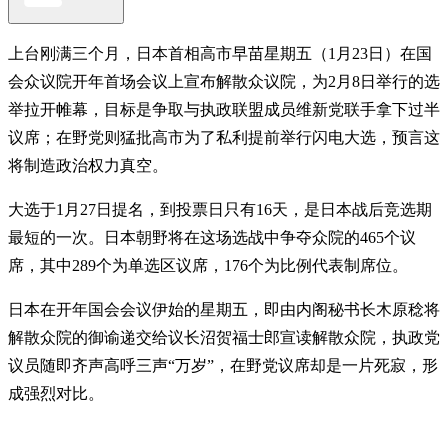
上台刚满三个月，日本首相高市早苗星期五（1月23日）在国
会众议院开年首场会议上宣布解散众议院，为2月8日举行的选
举拉开帷幕，目标是争取与执政联盟成员维新党联手拿下过半
议席；在野党则猛批高市为了私利提前举行闪电大选，预言这
将制造政治权力真空。
大选于1月27日提名，到投票日只有16天，是日本战后竞选期
最短的一次。日本朝野将在这场选战中争夺众院的465个议
席，其中289个为单选区议席，176个为比例代表制席位。
日本在开年国会会议伊始的星期五，即由内阁秘书长木原稔将
解散众院的御谕递交给议长沼贺福士郎宣读解散众院，执政党
议员随即齐声高呼三声“万岁”，在野党议席却是一片死寂，形
成强烈对比。