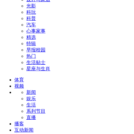
光影
科玩
科普
汽车
心事家事
精选
特辑
早报校园
热门
生活贴士
星座与生肖
体育
视频
新闻
娱乐
生活
系列节目
直播
播客
互动新闻