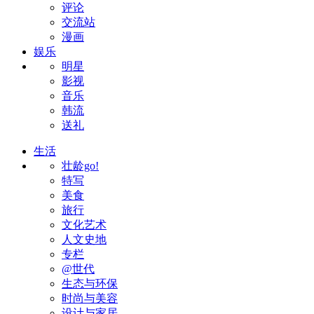
评论
交流站
漫画
娱乐
明星
影视
音乐
韩流
送礼
生活
壮龄go!
特写
美食
旅行
文化艺术
人文史地
专栏
@世代
生态与环保
时尚与美容
设计与家居