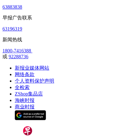
63883838
早报广告联系
63196319
新闻热线
1800-7416388
或
92288736
新报业媒体网站
网络条款
个人资料保护声明
全检索
ZShop集品店
海峡时报
商业时报