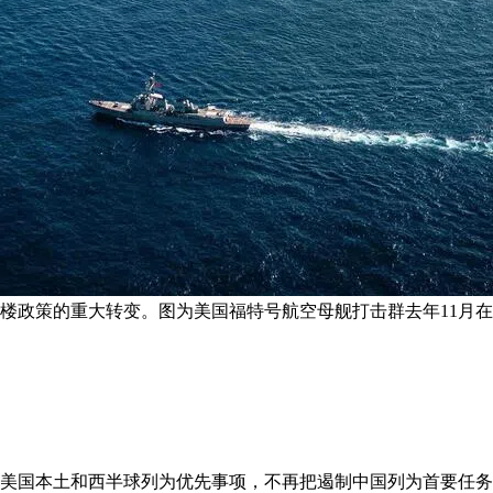
大楼政策的重大转变。图为美国福特号航空母舰打击群去年11月在
告，把美国本土和西半球列为优先事项，不再把遏制中国列为首要任