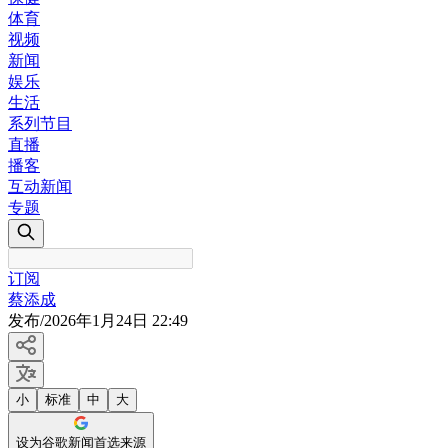
体育
视频
新闻
娱乐
生活
系列节目
直播
播客
互动新闻
专题
订阅
蔡添成
发布
/
2026年1月24日 22:49
小
标准
中
大
设为谷歌新闻首选来源