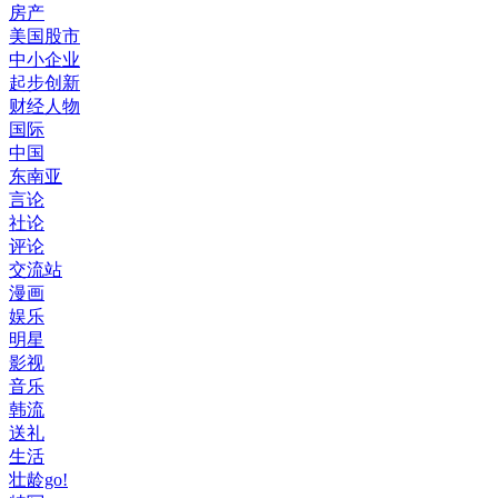
房产
美国股市
中小企业
起步创新
财经人物
国际
中国
东南亚
言论
社论
评论
交流站
漫画
娱乐
明星
影视
音乐
韩流
送礼
生活
壮龄go!