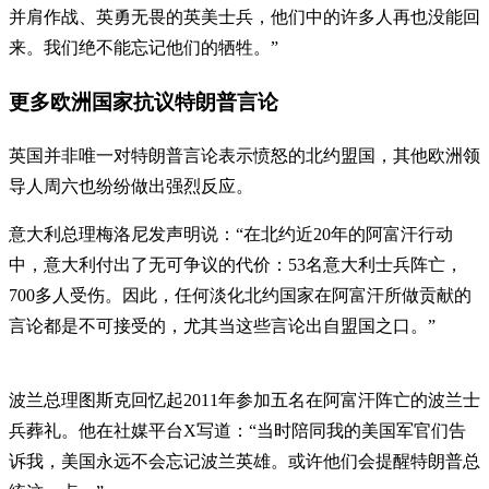
并肩作战、英勇无畏的英美士兵，他们中的许多人再也没能回
来。我们绝不能忘记他们的牺牲。”
更多欧洲国家抗议特朗普言论
英国并非唯一对特朗普言论表示愤怒的北约盟国，其他欧洲领
导人周六也纷纷做出强烈反应。
意大利总理梅洛尼发声明说：“在北约近20年的阿富汗行动
中，意大利付出了无可争议的代价：53名意大利士兵阵亡，
700多人受伤。因此，任何淡化北约国家在阿富汗所做贡献的
言论都是不可接受的，尤其当这些言论出自盟国之口。”
波兰总理图斯克回忆起2011年参加五名在阿富汗阵亡的波兰士
兵葬礼。他在社媒平台X写道：“当时陪同我的美国军官们告
诉我，美国永远不会忘记波兰英雄。或许他们会提醒特朗普总