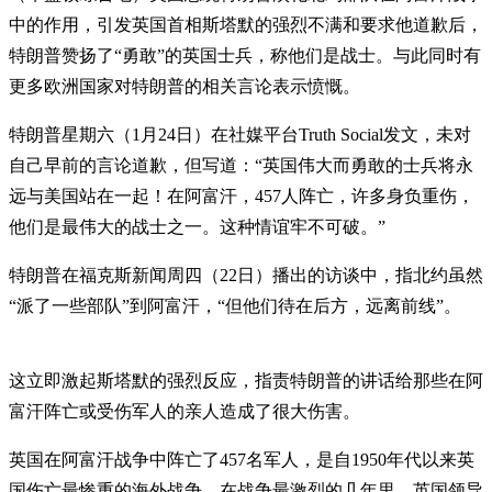
中的作用，引发英国首相斯塔默的强烈不满和要求他道歉后，
特朗普赞扬了“勇敢”的英国士兵，称他们是战士。与此同时有
更多欧洲国家对特朗普的相关言论表示愤慨。
特朗普星期六（1月24日）在社媒平台Truth Social发文，未对
自己早前的言论道歉，但写道：“英国伟大而勇敢的士兵将永
远与美国站在一起！在阿富汗，457人阵亡，许多身负重伤，
他们是最伟大的战士之一。这种情谊牢不可破。”
特朗普在福克斯新闻周四（22日）播出的访谈中，指北约虽然
“派了一些部队”到阿富汗，“但他们待在后方，远离前线”。
这立即激起斯塔默的强烈反应，指责特朗普的讲话给那些在阿
富汗阵亡或受伤军人的亲人造成了很大伤害。
英国在阿富汗战争中阵亡了457名军人，是自1950年代以来英
国伤亡最惨重的海外战争。在战争最激烈的几年里，英国领导