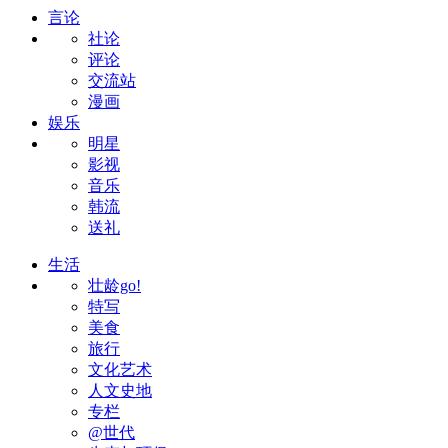
言论
社论
评论
交流站
漫画
娱乐
明星
影视
音乐
韩流
送礼
生活
壮龄go!
特写
美食
旅行
文化艺术
人文史地
专栏
@世代