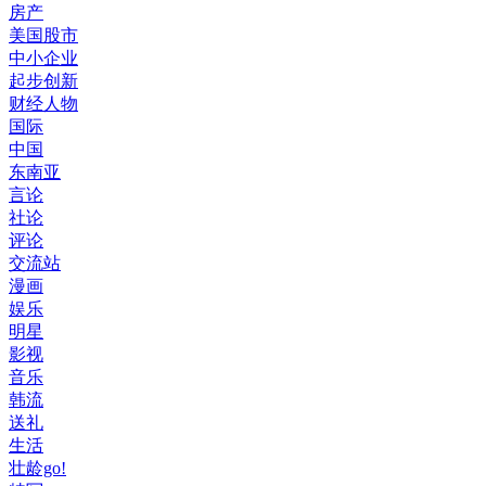
房产
美国股市
中小企业
起步创新
财经人物
国际
中国
东南亚
言论
社论
评论
交流站
漫画
娱乐
明星
影视
音乐
韩流
送礼
生活
壮龄go!