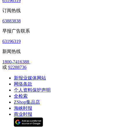
63196319
订阅热线
63883838
早报广告联系
63196319
新闻热线
1800-7416388
或
92288736
新报业媒体网站
网络条款
个人资料保护声明
全检索
ZShop集品店
海峡时报
商业时报