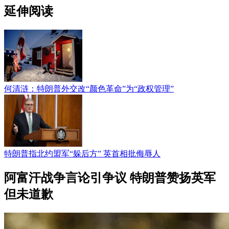
延伸阅读
何清涟：特朗普外交改“颜色革命”为“政权管理”
特朗普指北约盟军“躲后方” 英首相批侮辱人
阿富汗战争言论引争议 特朗普赞扬英军
但未道歉