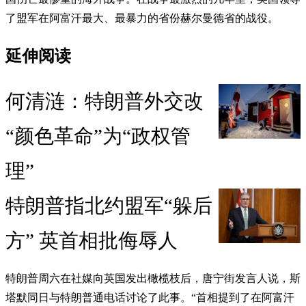
了盟军在阿富汗最大、最暴力的省份赫尔曼德省的战役。
延伸阅读
何清涟：特朗普外交改
“颜色革命”为“政权管
理”
特朗普指北约盟军“躲后
方” 英首相批侮辱人
特朗普周六在社媒向英国发出橄榄枝后，唐宁街发言人说，斯
塔默同日与特朗普通电话讨论了此事。“首相提到了在阿富汗