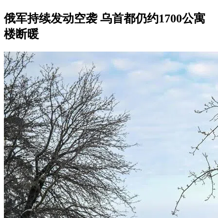
俄军持续发动空袭 乌首都仍约1700公寓
楼断暖