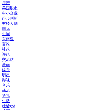
房产
美国股市
中小企业
起步创新
财经人物
国际
中国
东南亚
言论
社论
评论
交流站
漫画
娱乐
明星
影视
音乐
韩流
送礼
生活
壮龄go!