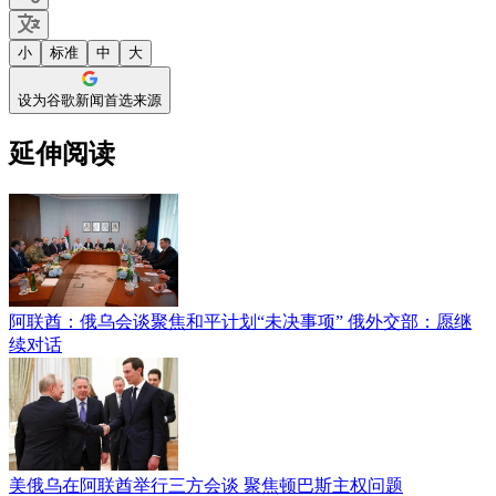
小
标准
中
大
设为谷歌新闻首选来源
延伸阅读
阿联酋：俄乌会谈聚焦和平计划“未决事项” 俄外交部：愿继
续对话
美俄乌在阿联酋举行三方会谈 聚焦顿巴斯主权问题