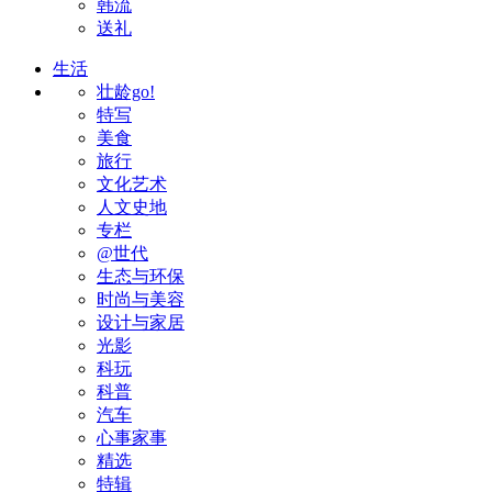
韩流
送礼
生活
壮龄go!
特写
美食
旅行
文化艺术
人文史地
专栏
@世代
生态与环保
时尚与美容
设计与家居
光影
科玩
科普
汽车
心事家事
精选
特辑