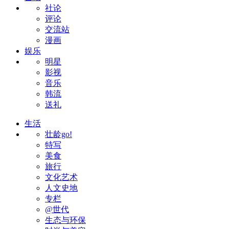
社论
评论
交流站
漫画
娱乐
明星
影视
音乐
韩流
送礼
生活
壮龄go!
特写
美食
旅行
文化艺术
人文史地
专栏
@世代
生态与环保