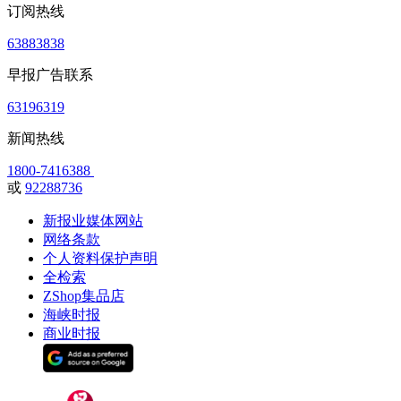
订阅热线
63883838
早报广告联系
63196319
新闻热线
1800-7416388
或
92288736
新报业媒体网站
网络条款
个人资料保护声明
全检索
ZShop集品店
海峡时报
商业时报