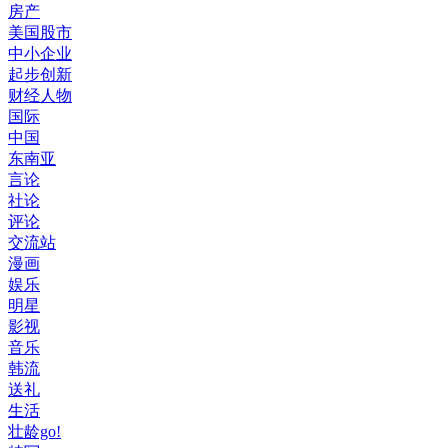
房产
美国股市
中小企业
起步创新
财经人物
国际
中国
东南亚
言论
社论
评论
交流站
漫画
娱乐
明星
影视
音乐
韩流
送礼
生活
壮龄go!