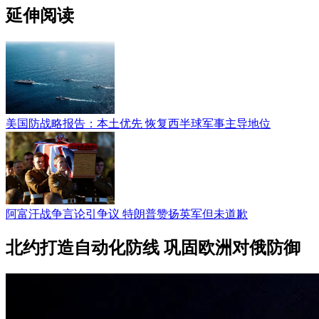
延伸阅读
美国防战略报告：本土优先 恢复西半球军事主导地位
阿富汗战争言论引争议 特朗普赞扬英军但未道歉
北约打造自动化防线 巩固欧洲对俄防御