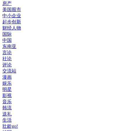
房产
美国股市
中小企业
起步创新
财经人物
国际
中国
东南亚
言论
社论
评论
交流站
漫画
娱乐
明星
影视
音乐
韩流
送礼
生活
壮龄go!