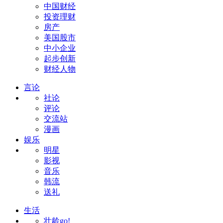
中国财经
投资理财
房产
美国股市
中小企业
起步创新
财经人物
言论
社论
评论
交流站
漫画
娱乐
明星
影视
音乐
韩流
送礼
生活
壮龄go!