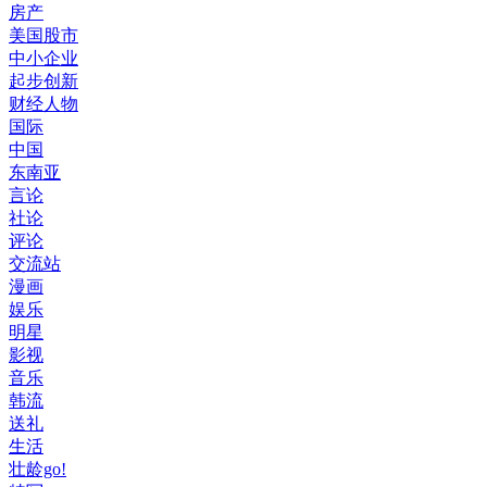
房产
美国股市
中小企业
起步创新
财经人物
国际
中国
东南亚
言论
社论
评论
交流站
漫画
娱乐
明星
影视
音乐
韩流
送礼
生活
壮龄go!