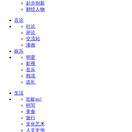
起步创新
财经人物
言论
社论
评论
交流站
漫画
娱乐
明星
影视
音乐
韩流
送礼
生活
壮龄go!
特写
美食
旅行
文化艺术
人文史地