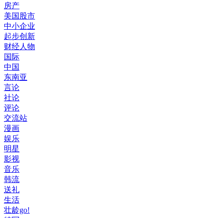
房产
美国股市
中小企业
起步创新
财经人物
国际
中国
东南亚
言论
社论
评论
交流站
漫画
娱乐
明星
影视
音乐
韩流
送礼
生活
壮龄go!