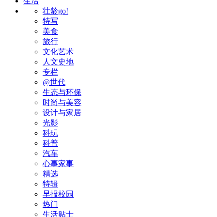
生活
壮龄go!
特写
美食
旅行
文化艺术
人文史地
专栏
@世代
生态与环保
时尚与美容
设计与家居
光影
科玩
科普
汽车
心事家事
精选
特辑
早报校园
热门
生活贴士