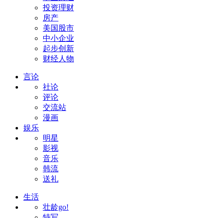
投资理财
房产
美国股市
中小企业
起步创新
财经人物
言论
社论
评论
交流站
漫画
娱乐
明星
影视
音乐
韩流
送礼
生活
壮龄go!
特写