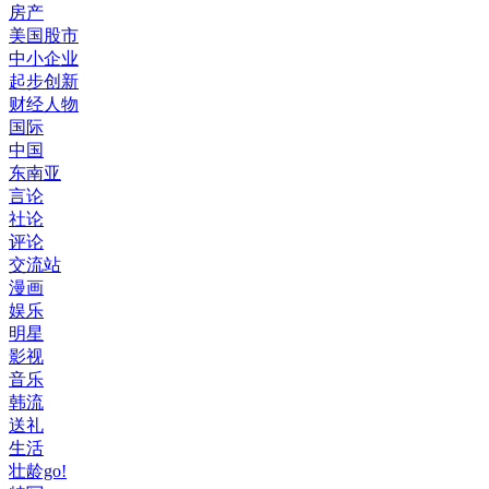
房产
美国股市
中小企业
起步创新
财经人物
国际
中国
东南亚
言论
社论
评论
交流站
漫画
娱乐
明星
影视
音乐
韩流
送礼
生活
壮龄go!