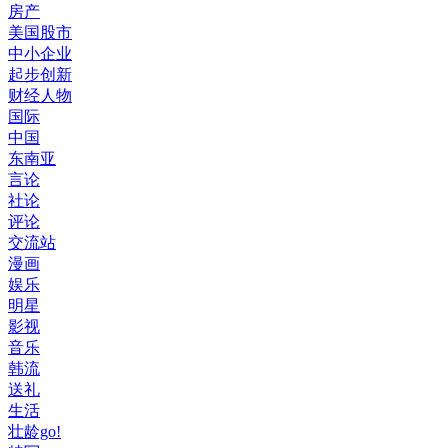
房产
美国股市
中小企业
起步创新
财经人物
国际
中国
东南亚
言论
社论
评论
交流站
漫画
娱乐
明星
影视
音乐
韩流
送礼
生活
壮龄go!