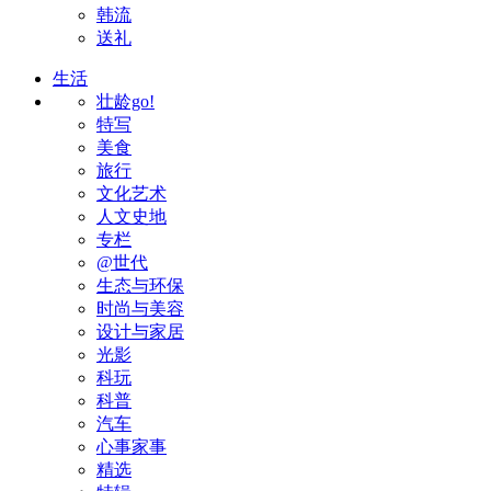
韩流
送礼
生活
壮龄go!
特写
美食
旅行
文化艺术
人文史地
专栏
@世代
生态与环保
时尚与美容
设计与家居
光影
科玩
科普
汽车
心事家事
精选