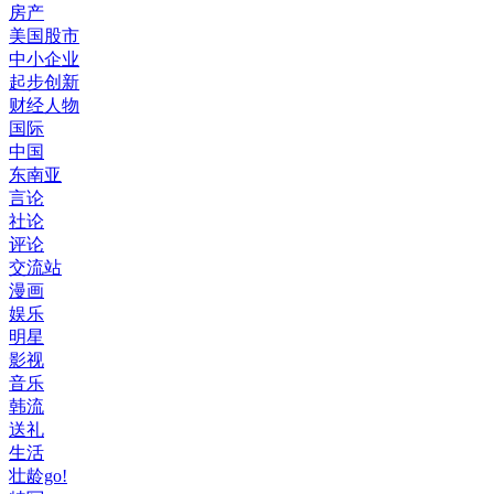
房产
美国股市
中小企业
起步创新
财经人物
国际
中国
东南亚
言论
社论
评论
交流站
漫画
娱乐
明星
影视
音乐
韩流
送礼
生活
壮龄go!