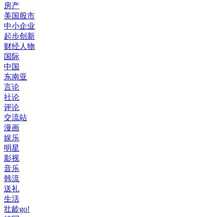
房产
美国股市
中小企业
起步创新
财经人物
国际
中国
东南亚
言论
社论
评论
交流站
漫画
娱乐
明星
影视
音乐
韩流
送礼
生活
壮龄go!