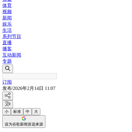
体育
视频
新闻
娱乐
生活
系列节目
直播
播客
互动新闻
专题
订阅
发布
/
2026年2月14日 11:07
小
标准
中
大
设为谷歌新闻首选来源