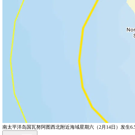
南太平洋岛国瓦努阿图西北附近海域星期六（2月14日）发生6