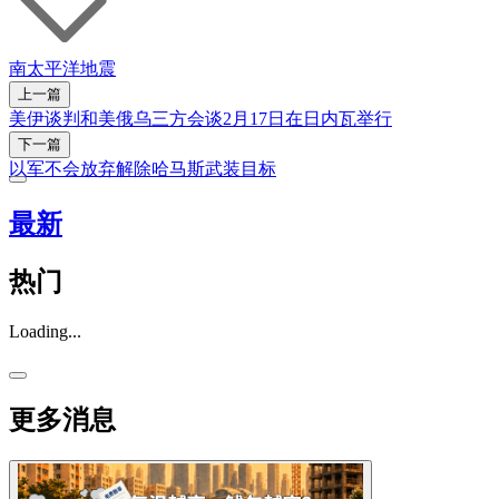
南太平洋
地震
上一篇
美伊谈判和美俄乌三方会谈2月17日在日内瓦举行
下一篇
以军不会放弃解除哈马斯武装目标
最新
热门
Loading...
更多消息