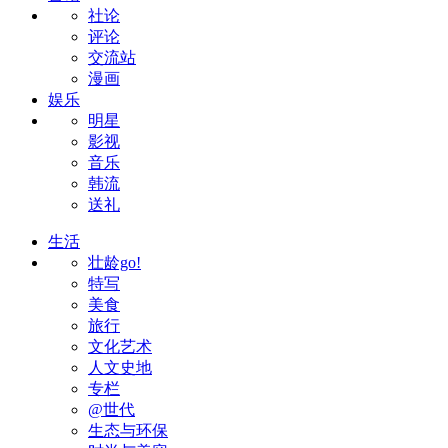
社论
评论
交流站
漫画
娱乐
明星
影视
音乐
韩流
送礼
生活
壮龄go!
特写
美食
旅行
文化艺术
人文史地
专栏
@世代
生态与环保