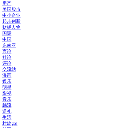
房产
美国股市
中小企业
起步创新
财经人物
国际
中国
东南亚
言论
社论
评论
交流站
漫画
娱乐
明星
影视
音乐
韩流
送礼
生活
壮龄go!