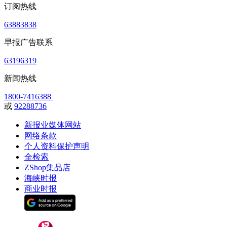
订阅热线
63883838
早报广告联系
63196319
新闻热线
1800-7416388
或
92288736
新报业媒体网站
网络条款
个人资料保护声明
全检索
ZShop集品店
海峡时报
商业时报