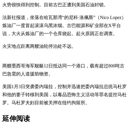
火势很快得到控制。目前古巴正遭到美国石油封锁。
法新社报道，坐落在哈瓦那湾“的尼科·洛佩斯”（Nico Lopez）
炼油厂一度冒起滚滚乌黑浓烟。古巴能源和矿业部在X平台
说，大火从炼油厂的一个仓库烧起。起火原因正在调查。
火灾地点距离两艘油轮停泊处不远。
两艘墨西哥海军舰艇12日抵达同一个港口，载有超过800吨古
巴急需的人道援助物资。
美国1月3日突袭委内瑞拉，控制并迅速把委内瑞拉总统马杜罗
和他的妻子转移到美国，以毒品恐怖主义活动等罪名提控马杜
罗。马杜罗夫妇目前被关押在纽约拘留所。
延伸阅读