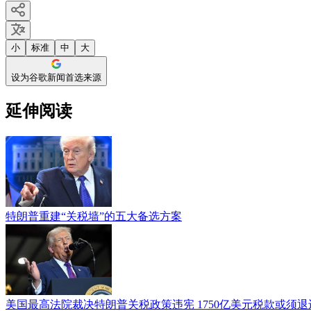
小
标准
中
大
设为谷歌新闻首选来源
延伸阅读
特朗普重建“关税墙”的五大备选方案
美国最高法院裁决特朗普关税政策违宪 1750亿美元税款或须退