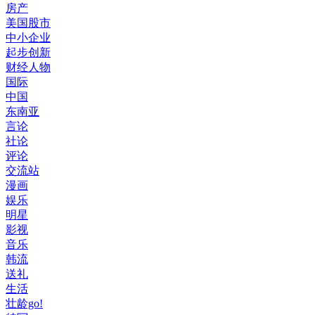
房产
美国股市
中小企业
起步创新
财经人物
国际
中国
东南亚
言论
社论
评论
交流站
漫画
娱乐
明星
影视
音乐
韩流
送礼
生活
壮龄go!