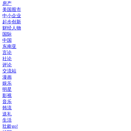
房产
美国股市
中小企业
起步创新
财经人物
国际
中国
东南亚
言论
社论
评论
交流站
漫画
娱乐
明星
影视
音乐
韩流
送礼
生活
壮龄go!