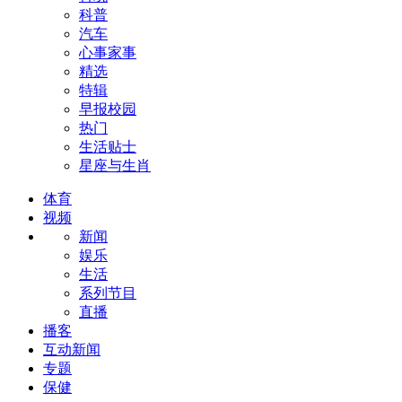
科普
汽车
心事家事
精选
特辑
早报校园
热门
生活贴士
星座与生肖
体育
视频
新闻
娱乐
生活
系列节目
直播
播客
互动新闻
专题
保健