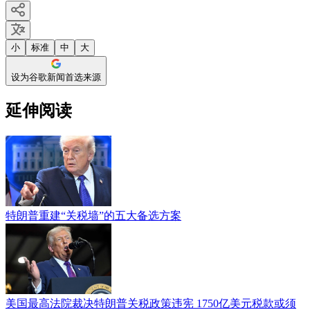
小
标准
中
大
设为谷歌新闻首选来源
延伸阅读
特朗普重建“关税墙”的五大备选方案
美国最高法院裁决特朗普关税政策违宪 1750亿美元税款或须