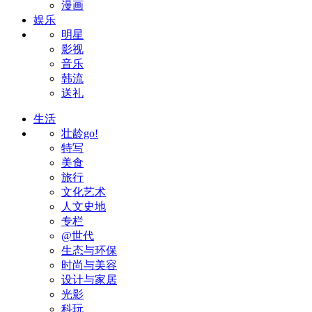
漫画
娱乐
明星
影视
音乐
韩流
送礼
生活
壮龄go!
特写
美食
旅行
文化艺术
人文史地
专栏
@世代
生态与环保
时尚与美容
设计与家居
光影
科玩