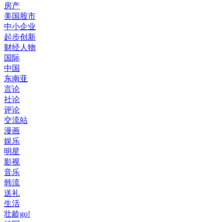
房产
美国股市
中小企业
起步创新
财经人物
国际
中国
东南亚
言论
社论
评论
交流站
漫画
娱乐
明星
影视
音乐
韩流
送礼
生活
壮龄go!