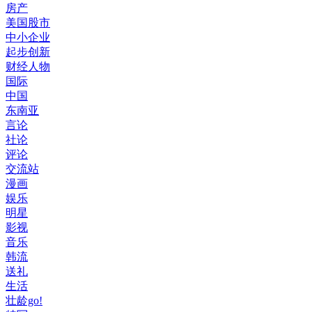
房产
美国股市
中小企业
起步创新
财经人物
国际
中国
东南亚
言论
社论
评论
交流站
漫画
娱乐
明星
影视
音乐
韩流
送礼
生活
壮龄go!