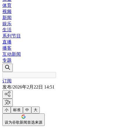
体育
视频
新闻
娱乐
生活
系列节目
直播
播客
互动新闻
专题
订阅
发布
/
2026年2月22日 14:51
小
标准
中
大
设为谷歌新闻首选来源