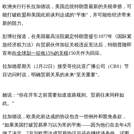
欧洲央行行长拉加德说，美国总统特朗普最新的关税举措，可
能打破欧盟和美国此前谈判达成的“平衡”，并可能给经济带来
新的阻力。
彭博社报道，在美国最高法院裁定特朗普援引1977年《国际紧
急经济权力法》向贸易伙伴加征关税违反宪法后，特朗普随即
宣布
向全球划一征收15%的关税
150天作为回应。
拉加德星期天（2月22日）接受哥伦比亚广播公司（CBS）节
目访问时说，明确贸易关系的未来“至关重要”。
她说：“你在开车之前需要知道道路规则。贸易往来同样如
此。”
拉加德说，欧美此前达成的协议包含一些例外和豁免条款，
“如果美国打破贸易界习以为常的平衡——因为他们在去年4月
做了决定，7月与欧盟达成贸易协议后还在继续谈条件，试图