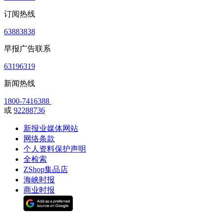
订阅热线
63883838
早报广告联系
63196319
新闻热线
1800-7416388
或
92288736
新报业媒体网站
网络条款
个人资料保护声明
全检索
ZShop集品店
海峡时报
商业时报