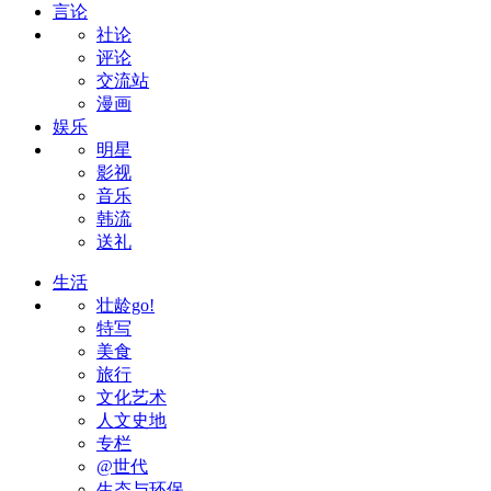
言论
社论
评论
交流站
漫画
娱乐
明星
影视
音乐
韩流
送礼
生活
壮龄go!
特写
美食
旅行
文化艺术
人文史地
专栏
@世代
生态与环保