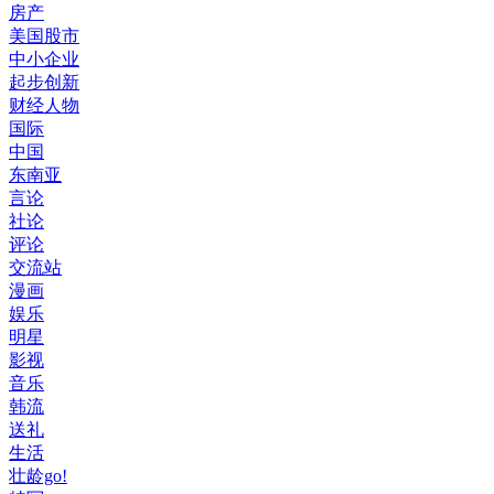
房产
美国股市
中小企业
起步创新
财经人物
国际
中国
东南亚
言论
社论
评论
交流站
漫画
娱乐
明星
影视
音乐
韩流
送礼
生活
壮龄go!