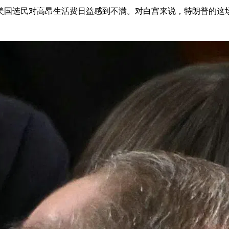
美国选民对高昂生活费日益感到不满。对白宫来说，特朗普的这场