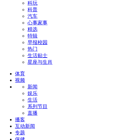
科玩
科普
汽车
心事家事
精选
特辑
早报校园
热门
生活贴士
星座与生肖
体育
视频
新闻
娱乐
生活
系列节目
直播
播客
互动新闻
专题
保健