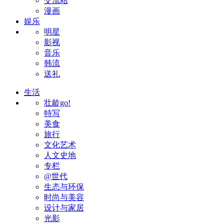
交流站
漫画
娱乐
明星
影视
音乐
韩流
送礼
生活
壮龄go!
特写
美食
旅行
文化艺术
人文史地
专栏
@世代
生态与环保
时尚与美容
设计与家居
光影