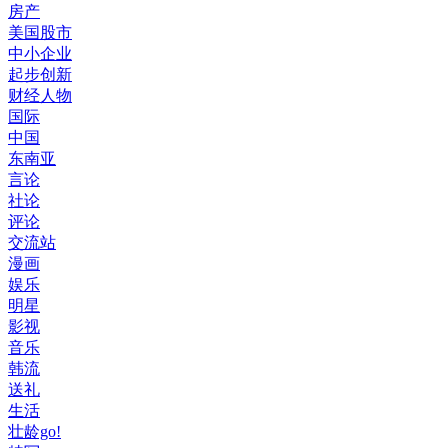
房产
美国股市
中小企业
起步创新
财经人物
国际
中国
东南亚
言论
社论
评论
交流站
漫画
娱乐
明星
影视
音乐
韩流
送礼
生活
壮龄go!