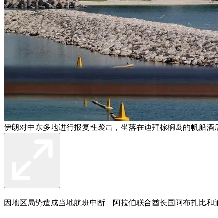
伊朗对中东多地进行报复性袭击，坐落在迪拜棕榈岛的帆船酒店
因地区局势造成当地航班中断，阿拉伯联合酋长国阿布扎比和