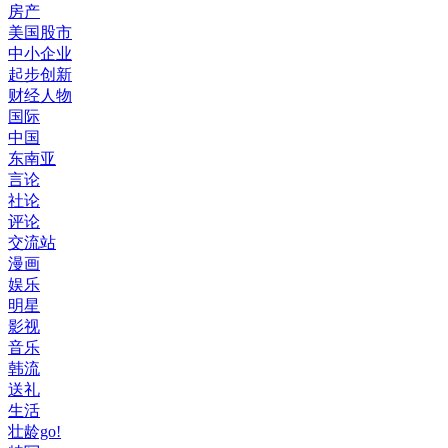
房产
美国股市
中小企业
起步创新
财经人物
国际
中国
东南亚
言论
社论
评论
交流站
漫画
娱乐
明星
影视
音乐
韩流
送礼
生活
壮龄go!