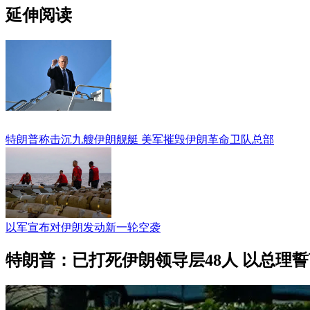
延伸阅读
特朗普称击沉九艘伊朗舰艇 美军摧毁伊朗革命卫队总部
以军宣布对伊朗发动新一轮空袭
特朗普：已打死伊朗领导层48人 以总理