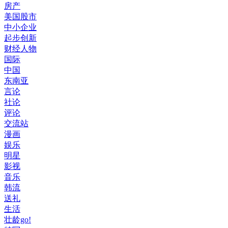
房产
美国股市
中小企业
起步创新
财经人物
国际
中国
东南亚
言论
社论
评论
交流站
漫画
娱乐
明星
影视
音乐
韩流
送礼
生活
壮龄go!