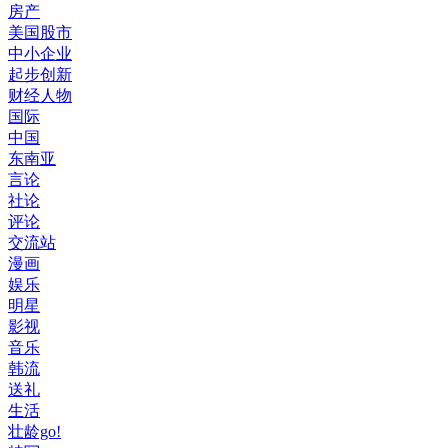
房产
美国股市
中小企业
起步创新
财经人物
国际
中国
东南亚
言论
社论
评论
交流站
漫画
娱乐
明星
影视
音乐
韩流
送礼
生活
壮龄go!