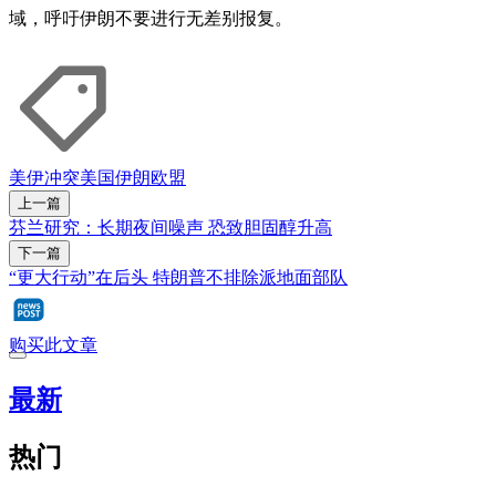
域，呼吁伊朗不要进行无差别报复。
美伊冲突
美国
伊朗
欧盟
上一篇
芬兰研究：长期夜间噪声 恐致胆固醇升高
下一篇
“更大行动”在后头 特朗普不排除派地面部队
购买此文章
最新
热门