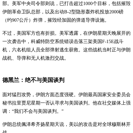
部。美军中央司令部则说，已打击超过1000个目标，包括摧毁
伊朗革命卫队总部，以及出动B-2型隐形轰炸机投放2000磅
（约907公斤）炸弹，摧毁经加固的弹道导弹设施。
不过，美国军方也有折损。美军透露，在伊朗星期天晚展开的
一次袭击中，科威特防空系统错误击落三架美国F-15E战斗
机，六名机组人员全部弹射逃生获救。这些战机当时正与伊朗
战机、导弹和无人机激烈交战。
德黑兰：绝不与美国谈判
面对猛烈攻势，伊朗方面态度强硬。伊朗最高国家安全委员会
秘书拉里贾尼星期一否认寻求与美国谈判。他在社交媒体上强
调：“我们不会与美国谈判。”
伊朗总统佩泽希齐扬星期天说，美以的攻击是对全球穆斯林开
战。