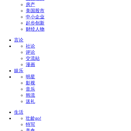
房产
美国股市
中小企业
起步创新
财经人物
言论
社论
评论
交流站
漫画
娱乐
明星
影视
音乐
韩流
送礼
生活
壮龄go!
特写
美食