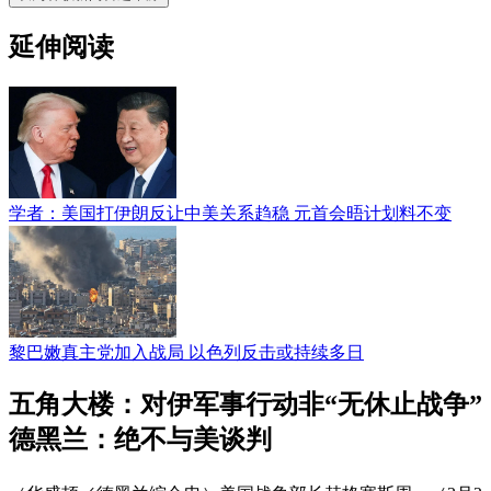
延伸阅读
学者：美国打伊朗反让中美关系趋稳 元首会晤计划料不变
黎巴嫩真主党加入战局 以色列反击或持续多日
五角大楼：对伊军事行动非“无休止战争”
德黑兰：绝不与美谈判