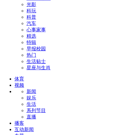
光影
科玩
科普
汽车
心事家事
精选
特辑
早报校园
热门
生活贴士
星座与生肖
体育
视频
新闻
娱乐
生活
系列节目
直播
播客
互动新闻