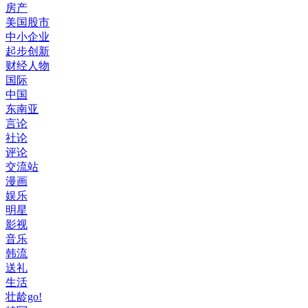
房产
美国股市
中小企业
起步创新
财经人物
国际
中国
东南亚
言论
社论
评论
交流站
漫画
娱乐
明星
影视
音乐
韩流
送礼
生活
壮龄go!