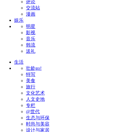
评论
交流站
漫画
娱乐
明星
影视
音乐
韩流
送礼
生活
壮龄go!
特写
美食
旅行
文化艺术
人文史地
专栏
@世代
生态与环保
时尚与美容
设计与家居