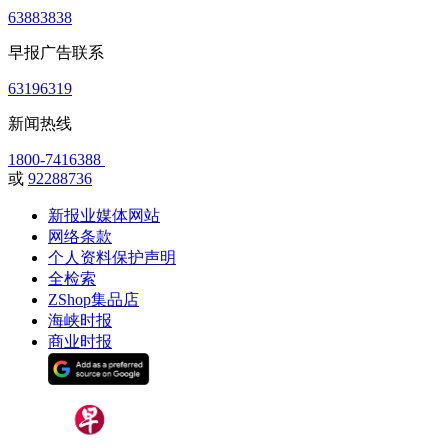
63883838
早报广告联系
63196319
新闻热线
1800-7416388
或
92288736
新报业媒体网站
网络条款
个人资料保护声明
全检索
ZShop集品店
海峡时报
商业时报