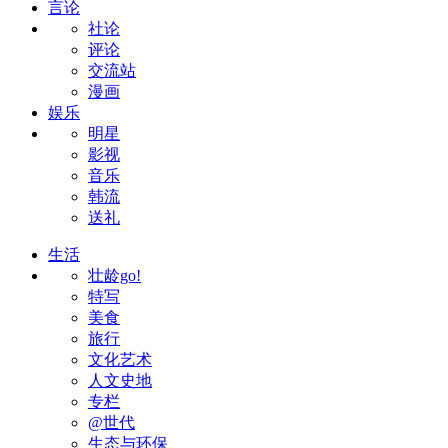
言论
社论
评论
交流站
漫画
娱乐
明星
影视
音乐
韩流
送礼
生活
壮龄go!
特写
美食
旅行
文化艺术
人文史地
专栏
@世代
生态与环保