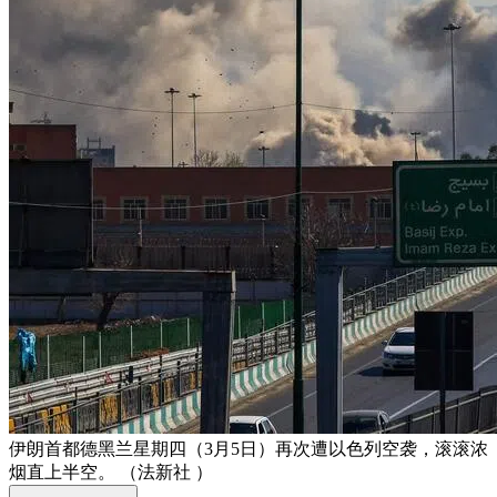
伊朗首都德黑兰星期四（3月5日）再次遭以色列空袭，滚滚浓
烟直上半空。 （法新社 ）