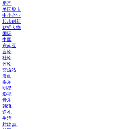
房产
美国股市
中小企业
起步创新
财经人物
国际
中国
东南亚
言论
社论
评论
交流站
漫画
娱乐
明星
影视
音乐
韩流
送礼
生活
壮龄go!